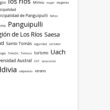
los ríos
agos
Minvu
mujeres
mujer
cipalidad
cipalidad de Panguipulli
Niños
Panguipulli
emia
ión de Los Ríos
Saesa
ud
Santo Tomás
seguridad
sernatur
Uach
turismo
ogía
Teletón
Temuco
ersidad Austral
UST
vacaciones
ldivia
verano
valparaiso