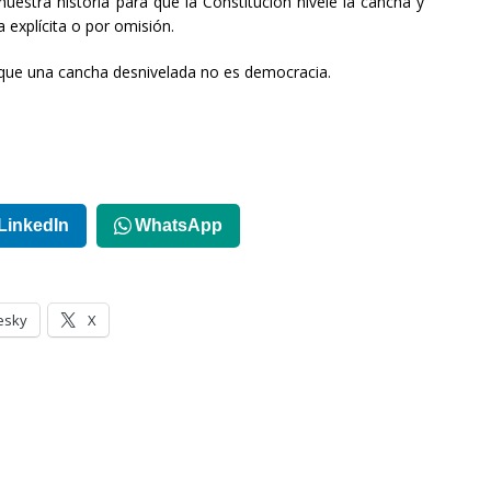
uestra historia para que la Constitución nivele la cancha y
 explícita o por omisión.
que una cancha desnivelada no es democracia.
LinkedIn
WhatsApp
esky
X