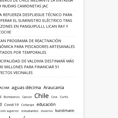
EROS DE CHILE MEDIANTE LA ENTREGA
9 NUEVAS CAMIONETAS JAC
A REFUERZA DESPLIEGUE TÉCNICO PARA
PERAR EL SUMINISTRO ELÉCTRICO TRAS
ZONES EN PANGUIPULLI, LICAN RAY Y
COCHE
AN PROGRAMA DE REACTIVACIÓN
ÓMICA PARA PESCADORES ARTESANALES
TADOS POR TEMPORALES
CIPALIDAD DE VALDIVIA DESTINARÁ MÁS
30 MILLONES PARA FINANCIAR 51
ECTOS VECINALES
aguas décima
Araucanía
ACHM
Chile
l
Bomberos
Cancer
Corfo
Cine
d
educación
Covid-19
Coñaripe
kunstmann
ción superior
estudiantes
invierno