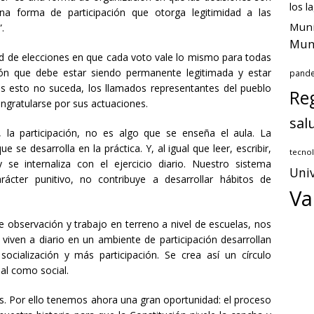
los l
a forma de participación que otorga legitimidad a las
Muni
.
Muni
 de elecciones en que cada voto vale lo mismo para todas
ción que debe estar siendo permanente legitimada y estar
pand
ras esto no suceda, los llamados representantes del pueblo
Reg
ongratularse por sus actuaciones.
sal
 la participación, no es algo que se enseña el aula. La
 se desarrolla en la práctica. Y, al igual que leer, escribir,
tecnol
se internaliza con el ejercicio diario. Nuestro sistema
Univ
arácter punitivo, no contribuye a desarrollar hábitos de
Va
e observación y trabajo en terreno a nivel de escuelas, nos
viven a diario en un ambiente de participación desarrollan
ocialización y más participación. Se crea así un círculo
nal como social.
ís. Por ello tenemos ahora una gran oportunidad: el proceso