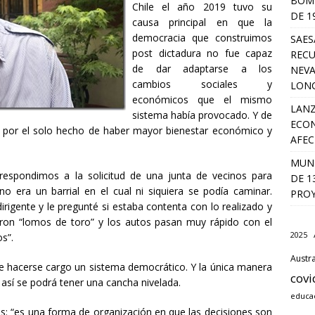
BOMB
Chile el año 2019 tuvo su
DE 1
causa principal en que la
democracia que construimos
SAES
post dictadura no fue capaz
RECU
de dar adaptarse a los
NEVA
cambios sociales y
LON
económicos que el mismo
LANZ
sistema había provocado. Y de
ECON
e por el solo hecho de haber mayor bienestar económico y
AFEC
MUNI
respondimos a la solicitud de una junta de vecinos para
DE 1
o era un barrial en el cual ni siquiera se podía caminar.
PROY
rigente y le pregunté si estaba contenta con lo realizado y
eron “lomos de toro” y los autos pasan muy rápido con el
2025
os”.
Austra
ue hacerse cargo un sistema democrático. Y la única manera
covi
 así se podrá tener una cancha nivelada.
educa
es: “es una forma de organización en que las decisiones son