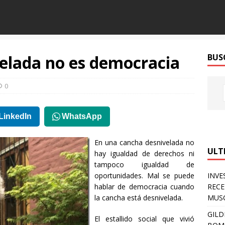
elada no es democracia
BUS
0
LinkedIn
WhatsApp
En una cancha desnivelada no
ULT
hay igualdad de derechos ni
tampoco igualdad de
oportunidades. Mal se puede
INVE
hablar de democracia cuando
RECE
la cancha está desnivelada.
MUSC
GILD
El estallido social que vivió