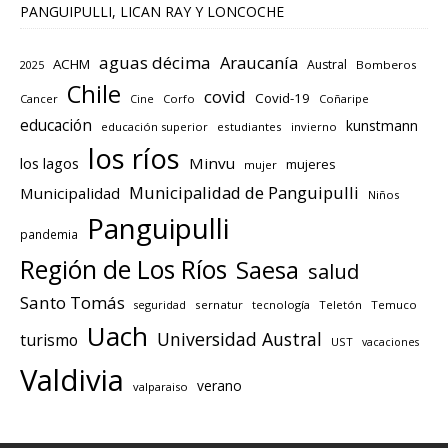
PANGUIPULLI, LICAN RAY Y LONCOCHE
aguas décima
Araucanía
ACHM
Austral
2025
Bomberos
Chile
covid
Covid-19
Cancer
Corfo
Coñaripe
Cine
educación
kunstmann
educación superior
estudiantes
invierno
los ríos
los lagos
Minvu
mujeres
mujer
Municipalidad de Panguipulli
Municipalidad
Niños
Panguipulli
pandemia
Región de Los Ríos
Saesa
salud
Santo Tomás
seguridad
sernatur
tecnología
Teletón
Temuco
Uach
Universidad Austral
turismo
UST
vacaciones
Valdivia
verano
valparaiso