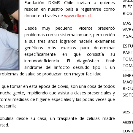
SAES
Fundación DKMS Chile invitan a quienes
ELÉC
residen en nuestro país a registrarse como
RÍOS
donante a través de
www.dkms.cl.
MÁS 
Desde muy pequeño, Vicente presentó
VIVE
problemas con su sistema inmune, pero recién
Y SA
a sus tres años lograron hacerle exámenes
ESTU
genéticos más exactos para determinar
PART
específicamente en qué consistía su
TOMA
inmunodeficiencia. El diagnóstico final:
TOMÁ
síndrome del linfocito desnudo tipo II, un
problemas de salud se produzcan con mayor facilidad.
EMPR
MAQU
o que tomar en esta época de Covid, son una cosa de todos
RECU
ucha gente, impidiendo que asista a clases presenciales y
SIST
 tomar medidas de higiene especiales y las pocas veces que
ascarilla.
2025
lobulina desde su casa, un trasplante de células madre
Austra
rtad.
covi