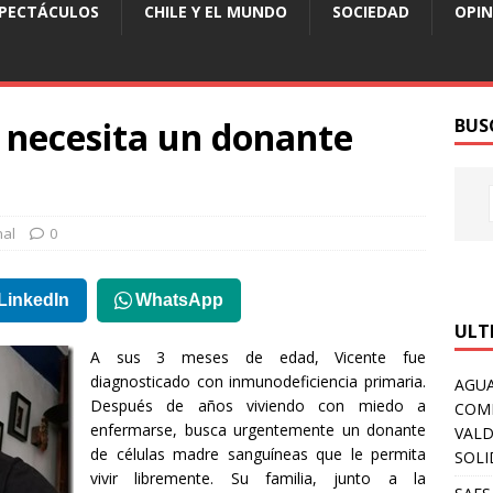
SPECTÁCULOS
CHILE Y EL MUNDO
SOCIEDAD
OPIN
 necesita un donante
BUS
nal
0
LinkedIn
WhatsApp
ULT
A sus 3 meses de edad, Vicente fue
diagnosticado con inmunodeficiencia primaria.
AGUA
Después de años viviendo con miedo a
COM
enfermarse, busca urgentemente un donante
VALD
de células madre sanguíneas que le permita
SOLI
vivir libremente. Su familia, junto a la