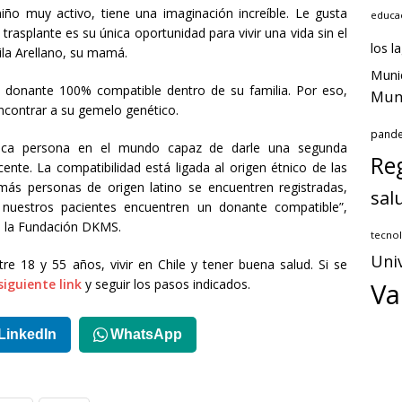
niño muy activo, tiene una imaginación increíble. Le gusta
educa
rasplante es su única oportunidad para vivir una vida sin el
los l
la Arellano, su mamá.
Muni
n donante 100% compatible dentro de su familia. Por eso,
Muni
contrar a su gemelo genético.
pand
única persona en el mundo capaz de darle una segunda
Reg
nte. La compatibilidad está ligada al origen étnico de las
más personas de origen latino se encuentren registradas,
sal
 nuestros pacientes encuentren un donante compatible”,
 de la Fundación DKMS.
tecnol
Uni
re 18 y 55 años, vivir en Chile y tener buena salud. Si se
siguiente link
y seguir los pasos indicados.
Va
LinkedIn
WhatsApp