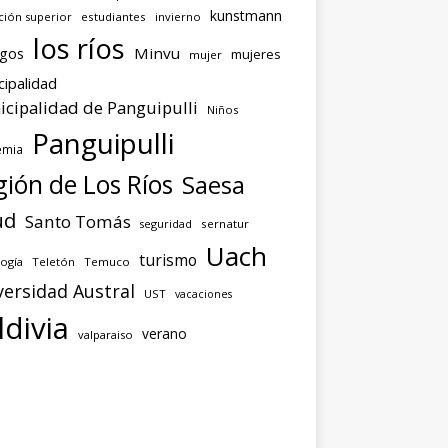
kunstmann
ción superior
estudiantes
invierno
los ríos
agos
Minvu
mujeres
mujer
cipalidad
cipalidad de Panguipulli
Niños
Panguipulli
emia
ión de Los Ríos
Saesa
ud
Santo Tomás
seguridad
sernatur
Uach
turismo
ogía
Teletón
Temuco
versidad Austral
UST
vacaciones
ldivia
verano
valparaiso