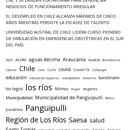
CNC Y SII LANZAN PLATAFORMA PARA DENUNCIAR
NEGOCIOS DE FUNCIONAMIENTO IRREGULAR
EL DESEMPLEO EN CHILE ALCANZA MÁXIMOS DE CINCO
AÑOS MIENTRAS PERSISTE LA ESCASEZ DE TALENTO
UNIVERSIDAD AUSTRAL DE CHILE LIDERA CURSO PIONERO
DE SIMULACIÓN EN EMERGENCIAS OBSTÉTRICAS EN EL SUR
DEL PAÍS
aguas décima
Araucanía
ACHM
Austral
2025
Bomberos
Chile
covid
Covid-19
Cancer
Corfo
Coñaripe
Cine
educación
kunstmann
educación superior
estudiantes
invierno
los ríos
los lagos
Minvu
mujeres
mujer
Municipalidad de Panguipulli
Municipalidad
Niños
Panguipulli
pandemia
Región de Los Ríos
Saesa
salud
Santo Tomás
seguridad
sernatur
tecnología
Teletón
Temuco