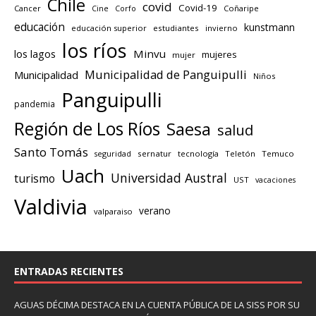
Chile
covid
Covid-19
Cancer
Corfo
Coñaripe
Cine
educación
kunstmann
educación superior
estudiantes
invierno
los ríos
los lagos
Minvu
mujeres
mujer
Municipalidad de Panguipulli
Municipalidad
Niños
Panguipulli
pandemia
Región de Los Ríos
Saesa
salud
Santo Tomás
seguridad
sernatur
tecnología
Teletón
Temuco
Uach
Universidad Austral
turismo
UST
vacaciones
Valdivia
verano
valparaiso
ENTRADAS RECIENTES
AGUAS DÉCIMA DESTACA EN LA CUENTA PÚBLICA DE LA SISS POR SU