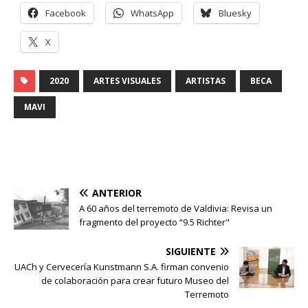
Facebook
WhatsApp
Bluesky
X
2020
ARTES VISUALES
ARTISTAS
BECA
MAVI
ANTERIOR
A 60 años del terremoto de Valdivia: Revisa un
fragmento del proyecto “9.5 Richter"
SIGUIENTE
UACh y Cervecería Kunstmann S.A. firman convenio
de colaboración para crear futuro Museo del
Terremoto