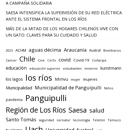
A CAMPAÑA SOLIDARIA
SAESA INTENSIFICA LA SUPERVISIÓN DE SU RED ELÉCTRICA
ANTE EL SISTEMA FRONTAL EN LOS RÍOS
MÁS DE LA MITAD DE LOS HOGARES CHILENOS VIVE CON
UN GATO: CLAVES PARA SU CUIDADO Y SALUD
aguas décima
Araucanía
ACHM
Austral
2025
Bomberos
Chile
covid
Covid-19
Cancer
Corfo
Coñaripe
Cine
educación
kunstmann
educación superior
estudiantes
invierno
los ríos
los lagos
Minvu
mujeres
mujer
Municipalidad de Panguipulli
Municipalidad
Niños
Panguipulli
pandemia
Región de Los Ríos
Saesa
salud
Santo Tomás
seguridad
sernatur
tecnología
Teletón
Temuco
Uach