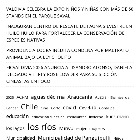
VALDIVIA CELEBRA LA EXPO NIÑOS Y NIÑAS CON MÁS DE 60
STANDS EN EL PARQUE SAVAL
INAUGURAN CENTRO DE RESCATE DE FAUNA SILVESTRE EN
HUILO HUILO PARA FORTALECER LA CONSERVACIÓN DE
ESPECIES NATIVAS
PROVIDENCIA LOGRA INÉDITA CONDENA POR MALTRATO
ANIMAL BAJO LA LEY CHOLITO
FICVALDIVIA 2026 ANUNCIA A LISANDRO ALONSO, DANIELA
DELGADO VITERI Y ROSE LOWDER PARA SU SECCIÓN
CINEASTAS EN FOCO
aguas décima
Araucanía
ACHM
Austral
2025
Bomberos
Chile
covid
Covid-19
Cancer
Corfo
Coñaripe
Cine
educación
kunstmann
educación superior
estudiantes
invierno
los ríos
los lagos
Minvu
mujeres
mujer
Municipalidad de Panguipulli
Municipalidad
Niños