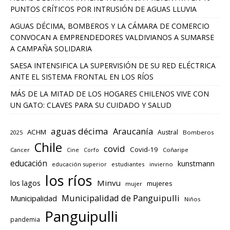
PUNTOS CRÍTICOS POR INTRUSIÓN DE AGUAS LLUVIA
AGUAS DÉCIMA, BOMBEROS Y LA CÁMARA DE COMERCIO
CONVOCAN A EMPRENDEDORES VALDIVIANOS A SUMARSE
A CAMPAÑA SOLIDARIA
SAESA INTENSIFICA LA SUPERVISIÓN DE SU RED ELÉCTRICA
ANTE EL SISTEMA FRONTAL EN LOS RÍOS
MÁS DE LA MITAD DE LOS HOGARES CHILENOS VIVE CON
UN GATO: CLAVES PARA SU CUIDADO Y SALUD
aguas décima
Araucanía
ACHM
Austral
2025
Bomberos
Chile
covid
Covid-19
Cancer
Corfo
Coñaripe
Cine
educación
kunstmann
educación superior
estudiantes
invierno
los ríos
los lagos
Minvu
mujeres
mujer
Municipalidad de Panguipulli
Municipalidad
Niños
Panguipulli
pandemia