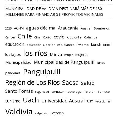
MUNICIPALIDAD DE VALDIVIA DESTINARÁ MÁS DE 130
MILLONES PARA FINANCIAR 51 PROYECTOS VECINALES
aguas décima
Araucanía
ACHM
Austral
2025
Bomberos
Chile
covid
Covid-19
Cancer
Corfo
Coñaripe
Cine
educación
kunstmann
educación superior
estudiantes
invierno
los ríos
los lagos
Minvu
mujeres
mujer
Municipalidad de Panguipulli
Municipalidad
Niños
Panguipulli
pandemia
Región de Los Ríos
Saesa
salud
Santo Tomás
seguridad
sernatur
tecnología
Teletón
Temuco
Uach
Universidad Austral
turismo
UST
vacaciones
Valdivia
verano
valparaiso