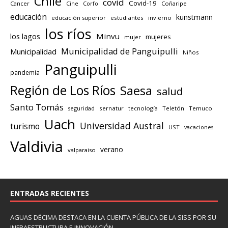
Chile
covid
Covid-19
Cancer
Corfo
Coñaripe
Cine
educación
kunstmann
educación superior
estudiantes
invierno
los ríos
los lagos
Minvu
mujeres
mujer
Municipalidad de Panguipulli
Municipalidad
Niños
Panguipulli
pandemia
Región de Los Ríos
Saesa
salud
Santo Tomás
seguridad
sernatur
tecnología
Teletón
Temuco
Uach
Universidad Austral
turismo
UST
vacaciones
Valdivia
verano
valparaiso
ENTRADAS RECIENTES
AGUAS DÉCIMA DESTACA EN LA CUENTA PÚBLICA DE LA SISS POR SU
INFRAESTRUCTURA E INNOVACIÓN