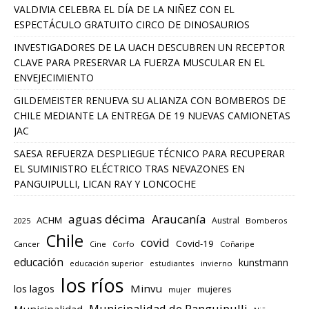
VALDIVIA CELEBRA EL DÍA DE LA NIÑEZ CON EL
ESPECTÁCULO GRATUITO CIRCO DE DINOSAURIOS
INVESTIGADORES DE LA UACH DESCUBREN UN RECEPTOR
CLAVE PARA PRESERVAR LA FUERZA MUSCULAR EN EL
ENVEJECIMIENTO
GILDEMEISTER RENUEVA SU ALIANZA CON BOMBEROS DE
CHILE MEDIANTE LA ENTREGA DE 19 NUEVAS CAMIONETAS
JAC
SAESA REFUERZA DESPLIEGUE TÉCNICO PARA RECUPERAR
EL SUMINISTRO ELÉCTRICO TRAS NEVAZONES EN
PANGUIPULLI, LICAN RAY Y LONCOCHE
aguas décima
Araucanía
ACHM
Austral
2025
Bomberos
Chile
covid
Covid-19
Cancer
Corfo
Coñaripe
Cine
educación
kunstmann
educación superior
estudiantes
invierno
los ríos
los lagos
Minvu
mujeres
mujer
Municipalidad de Panguipulli
Municipalidad