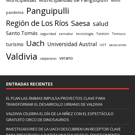
Niños
Panguipulli
pandemia
Región de Los Ríos
Saesa
salud
Santo Tomás
seguridad
sernatur
tecnología
Teletón
Temuco
Uach
Universidad Austral
turismo
UST
vacaciones
Valdivia
verano
valparaiso
ENTRADAS RECIENTES
EL PLAN LAS ÁNIMAS IMPULSA PROYECTOS CLAVE PARA
TRANSFORMAR EL DESARROLLO URBANO DE VALDIVIA
VALDIVIA CELEBRA EL DÍA DE LA NIÑEZ CON EL ESPECTÁCULO
GRATUITO CIRCO DE DINOSAURIOS
INVESTIGADORES DE LA UACH DESCUBREN UN RECEPTOR CLAVE
PARA PRESERVAR LA FUERZA MUSCULAR EN EL ENVEJECIMIENTO