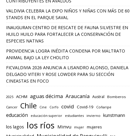
CONTRIBUYENTES EN AVALÚOS
VALDIVIA CELEBRA LA EXPO NIÑOS Y NIÑAS CON MÁS DE 60
STANDS EN EL PARQUE SAVAL
INAUGURAN CENTRO DE RESCATE DE FAUNA SILVESTRE EN
HUILO HUILO PARA FORTALECER LA CONSERVACIÓN DE
ESPECIES NATIVAS
PROVIDENCIA LOGRA INÉDITA CONDENA POR MALTRATO
ANIMAL BAJO LA LEY CHOLITO
FICVALDIVIA 2026 ANUNCIA A LISANDRO ALONSO, DANIELA
DELGADO VITERI Y ROSE LOWDER PARA SU SECCIÓN
CINEASTAS EN FOCO
aguas décima
Araucanía
ACHM
Austral
2025
Bomberos
Chile
covid
Covid-19
Cancer
Corfo
Coñaripe
Cine
educación
kunstmann
educación superior
estudiantes
invierno
los ríos
los lagos
Minvu
mujeres
mujer
Municipalidad de Panguipulli
Municipalidad