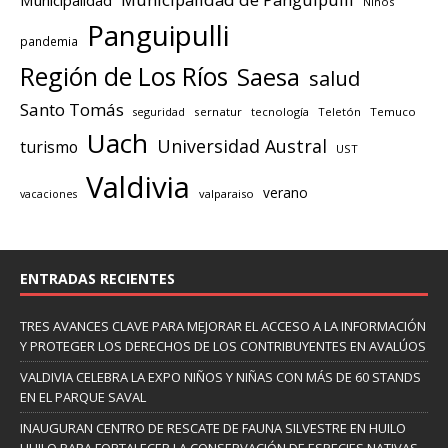
Niños
Panguipulli
pandemia
Región de Los Ríos
Saesa
salud
Santo Tomás
seguridad
sernatur
tecnología
Teletón
Temuco
Uach
Universidad Austral
turismo
UST
Valdivia
verano
valparaiso
vacaciones
ENTRADAS RECIENTES
TRES AVANCES CLAVE PARA MEJORAR EL ACCESO A LA INFORMACIÓN
Y PROTEGER LOS DERECHOS DE LOS CONTRIBUYENTES EN AVALÚOS
VALDIVIA CELEBRA LA EXPO NIÑOS Y NIÑAS CON MÁS DE 60 STANDS
EN EL PARQUE SAVAL
INAUGURAN CENTRO DE RESCATE DE FAUNA SILVESTRE EN HUILO
HUILO PARA FORTALECER LA CONSERVACIÓN DE ESPECIES NATIVAS