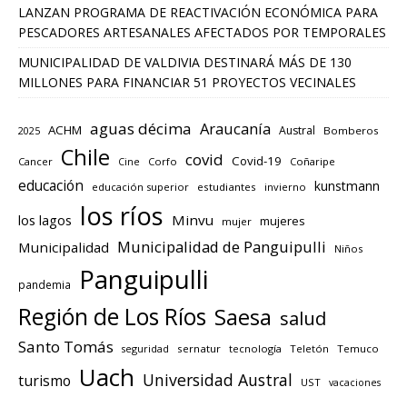
LANZAN PROGRAMA DE REACTIVACIÓN ECONÓMICA PARA
PESCADORES ARTESANALES AFECTADOS POR TEMPORALES
MUNICIPALIDAD DE VALDIVIA DESTINARÁ MÁS DE 130
MILLONES PARA FINANCIAR 51 PROYECTOS VECINALES
aguas décima
Araucanía
ACHM
Austral
2025
Bomberos
Chile
covid
Covid-19
Cancer
Corfo
Coñaripe
Cine
educación
kunstmann
educación superior
estudiantes
invierno
los ríos
los lagos
Minvu
mujeres
mujer
Municipalidad de Panguipulli
Municipalidad
Niños
Panguipulli
pandemia
Región de Los Ríos
Saesa
salud
Santo Tomás
seguridad
sernatur
tecnología
Teletón
Temuco
Uach
Universidad Austral
turismo
UST
vacaciones