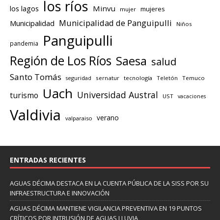
los ríos
los lagos
Minvu
mujeres
mujer
Municipalidad de Panguipulli
Municipalidad
Niños
Panguipulli
pandemia
Región de Los Ríos
Saesa
salud
Santo Tomás
seguridad
sernatur
tecnología
Teletón
Temuco
Uach
Universidad Austral
turismo
UST
vacaciones
Valdivia
verano
valparaiso
ENTRADAS RECIENTES
AGUAS DÉCIMA DESTACA EN LA CUENTA PÚBLICA DE LA SISS POR SU
INFRAESTRUCTURA E INNOVACIÓN
AGUAS DÉCIMA MANTIENE VIGILANCIA PREVENTIVA EN 19 PUNTOS
CRÍTICOS POR INTRUSIÓN DE AGUAS LLUVIA