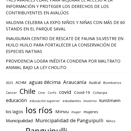
INFORMACIÓN Y PROTEGER LOS DERECHOS DE LOS
CONTRIBUYENTES EN AVALÚOS
VALDIVIA CELEBRA LA EXPO NIÑOS Y NIÑAS CON MÁS DE 60
STANDS EN EL PARQUE SAVAL
INAUGURAN CENTRO DE RESCATE DE FAUNA SILVESTRE EN
HUILO HUILO PARA FORTALECER LA CONSERVACIÓN DE
ESPECIES NATIVAS
PROVIDENCIA LOGRA INÉDITA CONDENA POR MALTRATO
ANIMAL BAJO LA LEY CHOLITO
aguas décima
Araucanía
ACHM
Austral
2025
Bomberos
Chile
covid
Covid-19
Cancer
Corfo
Coñaripe
Cine
educación
kunstmann
educación superior
estudiantes
invierno
los ríos
los lagos
Minvu
mujeres
mujer
Municipalidad de Panguipulli
Municipalidad
Niños
Panguipulli