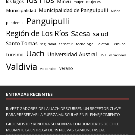
los lagos
Minvu
mujeres
mujer
Municipalidad de Panguipulli
Municipalidad
Niños
Panguipulli
pandemia
Región de Los Ríos
Saesa
salud
Santo Tomás
seguridad
sernatur
tecnología
Teletón
Temuco
Uach
Universidad Austral
turismo
UST
vacaciones
Valdivia
verano
valparaiso
ENTRADAS RECIENTES
INVESTIGADORES DE LA UACH DESCUBREN UN RECEPTOR CLAVE
PARA PRESERVAR LA FUERZA MUSCULAR EN EL ENVEJECIMIENTO
GILDEMEISTER RENUEVA SU ALIANZA CON BOMBEROS DE CHILE
MEDIANTE LA ENTREGA DE 19 NUEVAS CAMIONETAS JAC