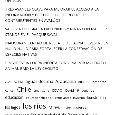
DEL PAÍS
TRES AVANCES CLAVE PARA MEJORAR EL ACCESO A LA
INFORMACIÓN Y PROTEGER LOS DERECHOS DE LOS
CONTRIBUYENTES EN AVALÚOS
VALDIVIA CELEBRA LA EXPO NIÑOS Y NIÑAS CON MÁS DE 60
STANDS EN EL PARQUE SAVAL
INAUGURAN CENTRO DE RESCATE DE FAUNA SILVESTRE EN
HUILO HUILO PARA FORTALECER LA CONSERVACIÓN DE
ESPECIES NATIVAS
PROVIDENCIA LOGRA INÉDITA CONDENA POR MALTRATO
ANIMAL BAJO LA LEY CHOLITO
aguas décima
Araucanía
ACHM
Austral
2025
Bomberos
Chile
covid
Covid-19
Cancer
Corfo
Coñaripe
Cine
educación
kunstmann
educación superior
estudiantes
invierno
los ríos
los lagos
Minvu
mujeres
mujer
Municipalidad de Panguipulli
Municipalidad