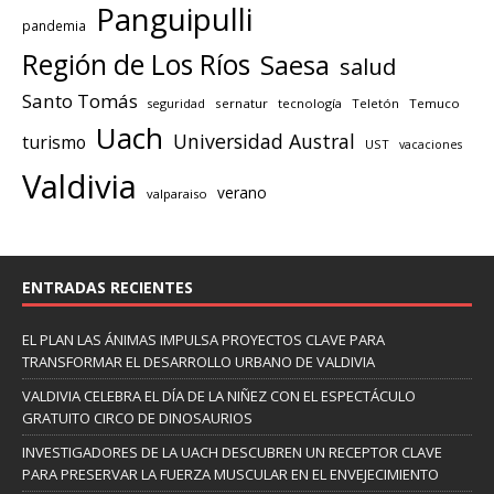
Panguipulli
pandemia
Región de Los Ríos
Saesa
salud
Santo Tomás
seguridad
sernatur
tecnología
Teletón
Temuco
Uach
Universidad Austral
turismo
UST
vacaciones
Valdivia
verano
valparaiso
ENTRADAS RECIENTES
EL PLAN LAS ÁNIMAS IMPULSA PROYECTOS CLAVE PARA
TRANSFORMAR EL DESARROLLO URBANO DE VALDIVIA
VALDIVIA CELEBRA EL DÍA DE LA NIÑEZ CON EL ESPECTÁCULO
GRATUITO CIRCO DE DINOSAURIOS
INVESTIGADORES DE LA UACH DESCUBREN UN RECEPTOR CLAVE
PARA PRESERVAR LA FUERZA MUSCULAR EN EL ENVEJECIMIENTO