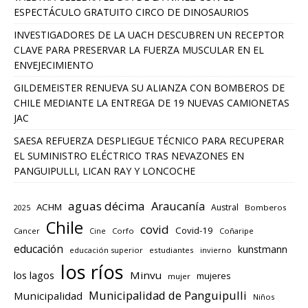
ESPECTÁCULO GRATUITO CIRCO DE DINOSAURIOS
INVESTIGADORES DE LA UACH DESCUBREN UN RECEPTOR
CLAVE PARA PRESERVAR LA FUERZA MUSCULAR EN EL
ENVEJECIMIENTO
GILDEMEISTER RENUEVA SU ALIANZA CON BOMBEROS DE
CHILE MEDIANTE LA ENTREGA DE 19 NUEVAS CAMIONETAS
JAC
SAESA REFUERZA DESPLIEGUE TÉCNICO PARA RECUPERAR
EL SUMINISTRO ELÉCTRICO TRAS NEVAZONES EN
PANGUIPULLI, LICAN RAY Y LONCOCHE
aguas décima
Araucanía
ACHM
Austral
2025
Bomberos
Chile
covid
Covid-19
Cancer
Corfo
Coñaripe
Cine
educación
kunstmann
educación superior
estudiantes
invierno
los ríos
los lagos
Minvu
mujeres
mujer
Municipalidad de Panguipulli
Municipalidad
Niños