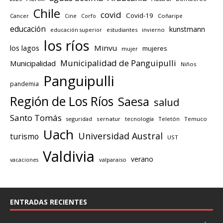
Chile
covid
Covid-19
Cancer
Corfo
Coñaripe
Cine
educación
kunstmann
educación superior
estudiantes
invierno
los ríos
los lagos
Minvu
mujeres
mujer
Municipalidad de Panguipulli
Municipalidad
Niños
Panguipulli
pandemia
Región de Los Ríos
Saesa
salud
Santo Tomás
seguridad
sernatur
tecnología
Teletón
Temuco
Uach
Universidad Austral
turismo
UST
Valdivia
verano
valparaiso
vacaciones
ENTRADAS RECIENTES