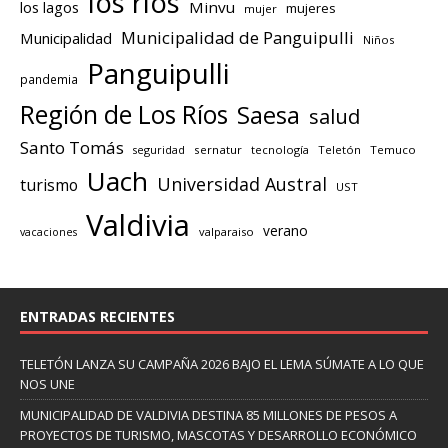
los ríos
los lagos
Minvu
mujeres
mujer
Municipalidad de Panguipulli
Municipalidad
Niños
Panguipulli
pandemia
Región de Los Ríos
Saesa
salud
Santo Tomás
seguridad
sernatur
tecnología
Teletón
Temuco
Uach
Universidad Austral
turismo
UST
Valdivia
verano
valparaiso
vacaciones
ENTRADAS RECIENTES
TELETÓN LANZA SU CAMPAÑA 2026 BAJO EL LEMA SÚMATE A LO QUE
NOS UNE
MUNICIPALIDAD DE VALDIVIA DESTINA 85 MILLONES DE PESOS A
PROYECTOS DE TURISMO, MASCOTAS Y DESARROLLO ECONÓMICO