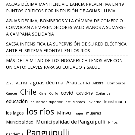
AGUAS DÉCIMA MANTIENE VIGILANCIA PREVENTIVA EN 19
PUNTOS CRÍTICOS POR INTRUSIÓN DE AGUAS LLUVIA
AGUAS DÉCIMA, BOMBEROS Y LA CÁMARA DE COMERCIO
CONVOCAN A EMPRENDEDORES VALDIVIANOS A SUMARSE
A CAMPAÑA SOLIDARIA
SAESA INTENSIFICA LA SUPERVISIÓN DE SU RED ELÉCTRICA
ANTE EL SISTEMA FRONTAL EN LOS RÍOS
MÁS DE LA MITAD DE LOS HOGARES CHILENOS VIVE CON
UN GATO: CLAVES PARA SU CUIDADO Y SALUD
aguas décima
Araucanía
ACHM
Austral
2025
Bomberos
Chile
covid
Covid-19
Cancer
Corfo
Coñaripe
Cine
educación
kunstmann
educación superior
estudiantes
invierno
los ríos
los lagos
Minvu
mujeres
mujer
Municipalidad de Panguipulli
Municipalidad
Niños
Panguipulli
pandemia