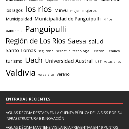
los ríos
los lagos
Minvu
mujeres
mujer
Municipalidad de Panguipulli
Municipalidad
Niños
Panguipulli
pandemia
Región de Los Ríos
Saesa
salud
Santo Tomás
seguridad
sernatur
tecnología
Teletón
Temuco
Uach
Universidad Austral
turismo
UST
vacaciones
Valdivia
verano
valparaiso
ENTRADAS RECIENTES
AGUAS DÉCIMA DESTACA EN LA CUENTA PÚBLICA DE LA SISS POR SU
INFRAESTRUCTURA E INNOVACIÓN
AGUAS DÉCIMA MANTIENE VIGILANCIA PREVENTIVA EN 19 PUNTOS