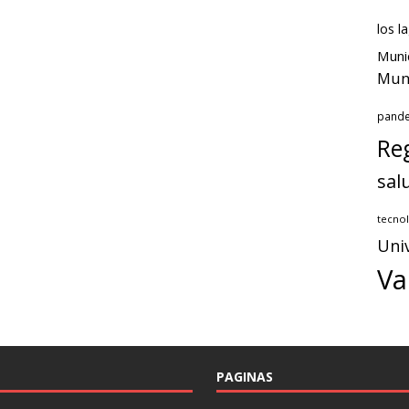
los l
Muni
Muni
pand
Reg
sal
tecnol
Uni
Va
PAGINAS