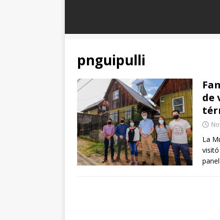
pnguipulli
Fam
de 
tér
No
La Mu
visit
panel