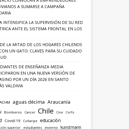
ERCIO CONVOCAN A EMPRENDEDORES
IVIANOS A SUMARSE A CAMPAÑA
DARIA
A INTENSIFICA LA SUPERVISIÓN DE SU RED
TRICA ANTE EL SISTEMA FRONTAL EN LOS
DE LA MITAD DE LOS HOGARES CHILENOS
 CON UN GATO: CLAVES PARA SU CUIDADO
LUD
DIANTES DE ENSEÑANZA MEDIA
ICIPARON EN UNA NUEVA VERSIÓN DE
SINO POR UN DÍA 2026 EN SANTO
S VALDIVIA
aguas décima
Araucanía
ACHM
Chile
l
Bomberos
Cancer
Corfo
Cine
d
educación
Covid-19
Coñaripe
kunstmann
ción superior
estudiantes
invierno