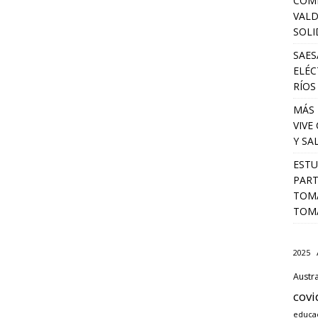
COM
VALD
SOLI
SAES
ELÉC
RÍOS
MÁS 
VIVE
Y SA
ESTU
PART
TOMA
TOMÁ
2025
Austra
covi
educa