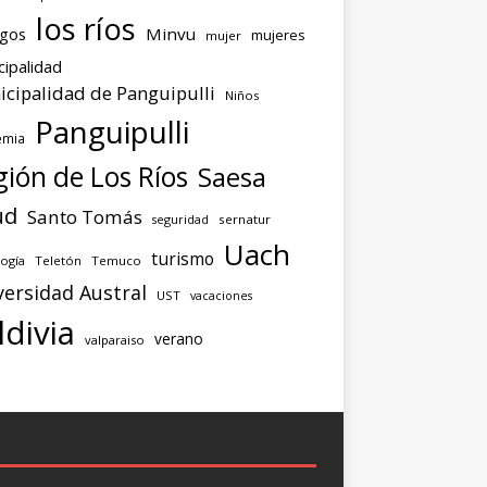
los ríos
agos
Minvu
mujeres
mujer
cipalidad
cipalidad de Panguipulli
Niños
Panguipulli
emia
ión de Los Ríos
Saesa
ud
Santo Tomás
seguridad
sernatur
Uach
turismo
ogía
Teletón
Temuco
versidad Austral
UST
vacaciones
ldivia
verano
valparaiso