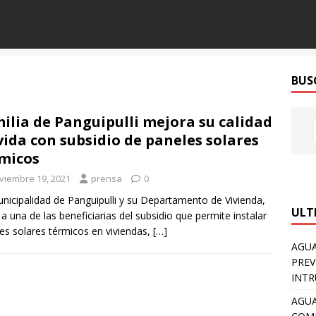
BUS
ilia de Panguipulli mejora su calidad
vida con subsidio de paneles solares
micos
viembre 19, 2021
prensa
0
nicipalidad de Panguipulli y su Departamento de Vivienda,
ULT
ó a una de las beneficiarias del subsidio que permite instalar
es solares térmicos en viviendas,
[…]
AGUA
PREV
INTR
AGUA