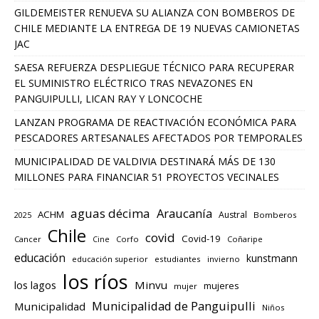
GILDEMEISTER RENUEVA SU ALIANZA CON BOMBEROS DE
CHILE MEDIANTE LA ENTREGA DE 19 NUEVAS CAMIONETAS
JAC
SAESA REFUERZA DESPLIEGUE TÉCNICO PARA RECUPERAR
EL SUMINISTRO ELÉCTRICO TRAS NEVAZONES EN
PANGUIPULLI, LICAN RAY Y LONCOCHE
LANZAN PROGRAMA DE REACTIVACIÓN ECONÓMICA PARA
PESCADORES ARTESANALES AFECTADOS POR TEMPORALES
MUNICIPALIDAD DE VALDIVIA DESTINARÁ MÁS DE 130
MILLONES PARA FINANCIAR 51 PROYECTOS VECINALES
aguas décima
Araucanía
ACHM
Austral
2025
Bomberos
Chile
covid
Covid-19
Cancer
Corfo
Coñaripe
Cine
educación
kunstmann
educación superior
estudiantes
invierno
los ríos
los lagos
Minvu
mujeres
mujer
Municipalidad de Panguipulli
Municipalidad
Niños