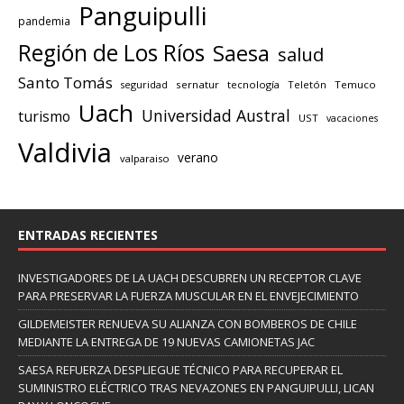
Panguipulli
pandemia
Región de Los Ríos
Saesa
salud
Santo Tomás
seguridad
sernatur
tecnología
Teletón
Temuco
Uach
Universidad Austral
turismo
UST
vacaciones
Valdivia
verano
valparaiso
ENTRADAS RECIENTES
INVESTIGADORES DE LA UACH DESCUBREN UN RECEPTOR CLAVE
PARA PRESERVAR LA FUERZA MUSCULAR EN EL ENVEJECIMIENTO
GILDEMEISTER RENUEVA SU ALIANZA CON BOMBEROS DE CHILE
MEDIANTE LA ENTREGA DE 19 NUEVAS CAMIONETAS JAC
SAESA REFUERZA DESPLIEGUE TÉCNICO PARA RECUPERAR EL
SUMINISTRO ELÉCTRICO TRAS NEVAZONES EN PANGUIPULLI, LICAN