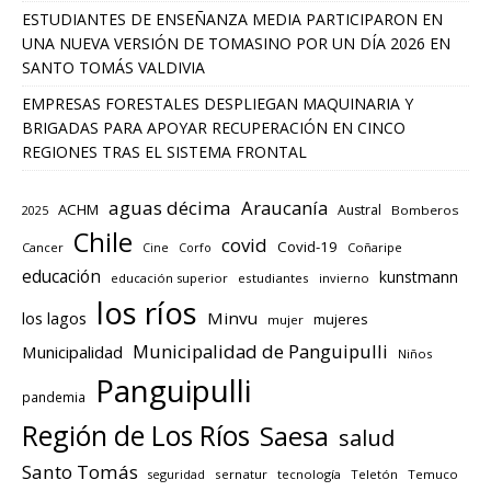
ESTUDIANTES DE ENSEÑANZA MEDIA PARTICIPARON EN
UNA NUEVA VERSIÓN DE TOMASINO POR UN DÍA 2026 EN
SANTO TOMÁS VALDIVIA
EMPRESAS FORESTALES DESPLIEGAN MAQUINARIA Y
BRIGADAS PARA APOYAR RECUPERACIÓN EN CINCO
REGIONES TRAS EL SISTEMA FRONTAL
aguas décima
Araucanía
ACHM
Austral
2025
Bomberos
Chile
covid
Covid-19
Cancer
Corfo
Coñaripe
Cine
educación
kunstmann
educación superior
estudiantes
invierno
los ríos
los lagos
Minvu
mujeres
mujer
Municipalidad de Panguipulli
Municipalidad
Niños
Panguipulli
pandemia
Región de Los Ríos
Saesa
salud
Santo Tomás
seguridad
sernatur
tecnología
Teletón
Temuco