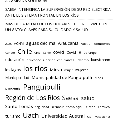
A CAMPAÑA SOLIDARIA
SAESA INTENSIFICA LA SUPERVISIÓN DE SU RED ELÉCTRICA
ANTE EL SISTEMA FRONTAL EN LOS RÍOS
MÁS DE LA MITAD DE LOS HOGARES CHILENOS VIVE CON
UN GATO: CLAVES PARA SU CUIDADO Y SALUD
aguas décima
Araucanía
ACHM
Austral
2025
Bomberos
Chile
covid
Covid-19
Cancer
Corfo
Coñaripe
Cine
educación
kunstmann
educación superior
estudiantes
invierno
los ríos
los lagos
Minvu
mujeres
mujer
Municipalidad de Panguipulli
Municipalidad
Niños
Panguipulli
pandemia
Región de Los Ríos
Saesa
salud
Santo Tomás
seguridad
sernatur
tecnología
Teletón
Temuco
Uach
Universidad Austral
turismo
UST
vacaciones