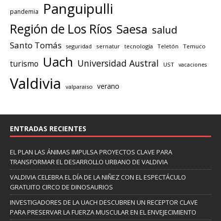
Panguipulli
pandemia
Región de Los Ríos
Saesa
salud
Santo Tomás
seguridad
sernatur
tecnología
Teletón
Temuco
Uach
Universidad Austral
turismo
UST
vacaciones
Valdivia
verano
valparaiso
ENTRADAS RECIENTES
EL PLAN LAS ÁNIMAS IMPULSA PROYECTOS CLAVE PARA
TRANSFORMAR EL DESARROLLO URBANO DE VALDIVIA
VALDIVIA CELEBRA EL DÍA DE LA NIÑEZ CON EL ESPECTÁCULO
GRATUITO CIRCO DE DINOSAURIOS
INVESTIGADORES DE LA UACH DESCUBREN UN RECEPTOR CLAVE
PARA PRESERVAR LA FUERZA MUSCULAR EN EL ENVEJECIMIENTO