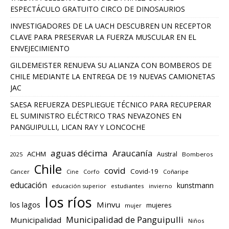
ESPECTÁCULO GRATUITO CIRCO DE DINOSAURIOS
INVESTIGADORES DE LA UACH DESCUBREN UN RECEPTOR
CLAVE PARA PRESERVAR LA FUERZA MUSCULAR EN EL
ENVEJECIMIENTO
GILDEMEISTER RENUEVA SU ALIANZA CON BOMBEROS DE
CHILE MEDIANTE LA ENTREGA DE 19 NUEVAS CAMIONETAS
JAC
SAESA REFUERZA DESPLIEGUE TÉCNICO PARA RECUPERAR
EL SUMINISTRO ELÉCTRICO TRAS NEVAZONES EN
PANGUIPULLI, LICAN RAY Y LONCOCHE
aguas décima
Araucanía
ACHM
Austral
2025
Bomberos
Chile
covid
Covid-19
Cancer
Corfo
Coñaripe
Cine
educación
kunstmann
educación superior
estudiantes
invierno
los ríos
los lagos
Minvu
mujeres
mujer
Municipalidad de Panguipulli
Municipalidad
Niños