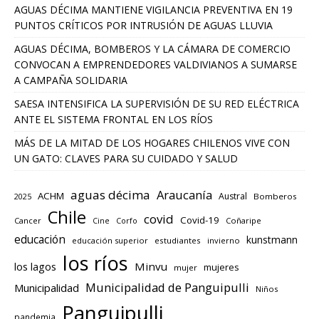
AGUAS DÉCIMA MANTIENE VIGILANCIA PREVENTIVA EN 19
PUNTOS CRÍTICOS POR INTRUSIÓN DE AGUAS LLUVIA
AGUAS DÉCIMA, BOMBEROS Y LA CÁMARA DE COMERCIO
CONVOCAN A EMPRENDEDORES VALDIVIANOS A SUMARSE
A CAMPAÑA SOLIDARIA
SAESA INTENSIFICA LA SUPERVISIÓN DE SU RED ELÉCTRICA
ANTE EL SISTEMA FRONTAL EN LOS RÍOS
MÁS DE LA MITAD DE LOS HOGARES CHILENOS VIVE CON
UN GATO: CLAVES PARA SU CUIDADO Y SALUD
aguas décima
Araucanía
ACHM
Austral
2025
Bomberos
Chile
covid
Covid-19
Cancer
Corfo
Coñaripe
Cine
educación
kunstmann
educación superior
estudiantes
invierno
los ríos
los lagos
Minvu
mujeres
mujer
Municipalidad de Panguipulli
Municipalidad
Niños
Panguipulli
pandemia