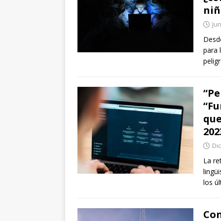
niñ
Jun
Desde
para 
pelig
“Pe
“Fu
que
202
Di
La re
lingü
los ú
Con