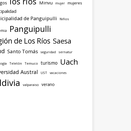
los ríos
agos
Minvu
mujeres
mujer
ipalidad
cipalidad de Panguipulli
Niños
Panguipulli
emia
ión de Los Ríos
Saesa
ud
Santo Tomás
seguridad
sernatur
Uach
turismo
ogía
Teletón
Temuco
ersidad Austral
UST
vacaciones
ldivia
verano
valparaiso