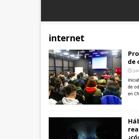
internet
Pro
de 
Jun
Inici
de od
en Ch
Háb
rea
¿có