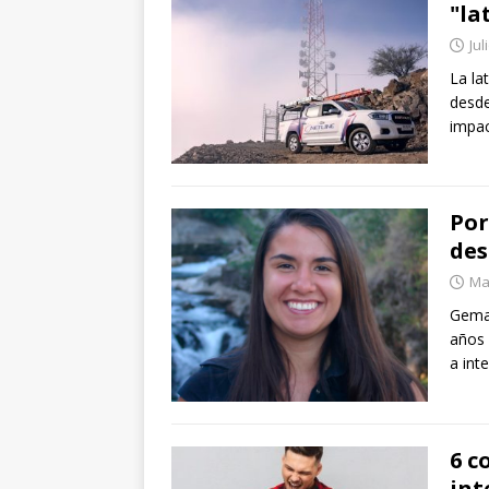
"la
Jul
La la
desde
impac
Por
des
Ma
Gema 
años 
a int
6 c
int