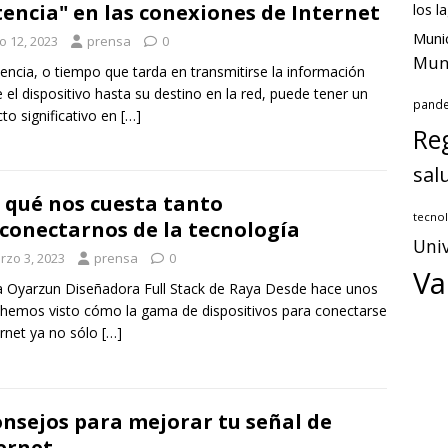
los l
tencia" en las conexiones de Internet
Munic
io 12, 2023
prensa
0
Muni
tencia, o tiempo que tarda en transmitirse la información
 el dispositivo hasta su destino en la red, puede tener un
pand
to significativo en
[…]
Reg
sal
 qué nos cuesta tanto
tecnol
conectarnos de la tecnología
Univ
rzo 3, 2023
prensa
0
Va
Oyarzun Diseñadora Full Stack de Raya Desde hace unos
hemos visto cómo la gama de dispositivos para conectarse
ernet ya no sólo
[…]
onsejos para mejorar tu señal de
ernet