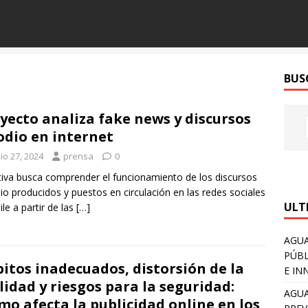
BUS
yecto analiza fake news y discursos
odio en internet
io 27, 2024
prensa
0
ativa busca comprender el funcionamiento de los discursos
io producidos y puestos en circulación en las redes sociales
ULT
ile a partir de las
[…]
AGUA
PÚBL
itos inadecuados, distorsión de la
E IN
lidad y riesgos para la seguridad:
AGUA
mo afecta la publicidad online en los