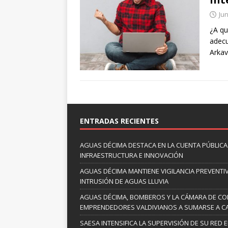
Jun
¿A qu
adecu
Arka
ENTRADAS RECIENTES
AGUAS DÉCIMA DESTACA EN LA CUENTA PÚBLICA 
INFRAESTRUCTURA E INNOVACIÓN
AGUAS DÉCIMA MANTIENE VIGILANCIA PREVENTIV
INTRUSIÓN DE AGUAS LLUVIA
AGUAS DÉCIMA, BOMBEROS Y LA CÁMARA DE C
EMPRENDEDORES VALDIVIANOS A SUMARSE A C
SAESA INTENSIFICA LA SUPERVISIÓN DE SU RED 