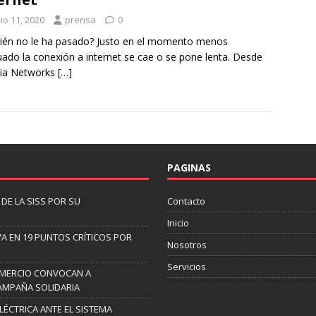
io 11, 2020
prensa
0
ién no le ha pasado? Justo en el momento menos
ado la conexión a internet se cae o se pone lenta. Desde
via Networks
[…]
PAGINAS
DE LA SISS POR SU
Contacto
Inicio
A EN 19 PUNTOS CRÍTICOS POR
Nosotros
Servicios
OMERCIO CONVOCAN A
AMPAÑA SOLIDARIA
ELÉCTRICA ANTE EL SISTEMA