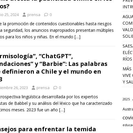
PREV
os?
INTR
io 25, 2024
prensa
0
AGUA
COM
 la promoción de contenidos cuestionables hasta riesgos
VALD
la seguridad, los anuncios inapropiados presentan múltiples
SOLI
ros para los niños y niñas. En el mundo
[…]
SAES
ELÉC
rmisología”, “ChatGPT”,
RÍOS
ndaciones” y “Barbie”: Las palabras
MÁS 
 definieron a Chile y el mundo en
VIVE
3
Y SA
ciembre 26, 2023
prensa
0
trospectiva lingüística desarrollada por los expertos
2025
istas de Babbel y su análisis del léxico que ha caracterizado
Austra
ltimos meses. 2023 fue un año
[…]
covi
educa
sejos para enfrentar la temida