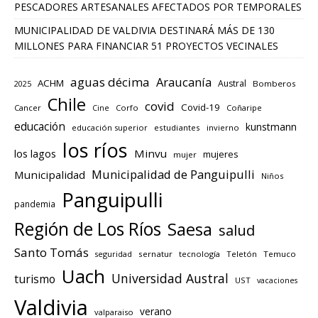
PESCADORES ARTESANALES AFECTADOS POR TEMPORALES
MUNICIPALIDAD DE VALDIVIA DESTINARÁ MÁS DE 130
MILLONES PARA FINANCIAR 51 PROYECTOS VECINALES
aguas décima
Araucanía
ACHM
Austral
2025
Bomberos
Chile
covid
Covid-19
Cancer
Corfo
Coñaripe
Cine
educación
kunstmann
educación superior
estudiantes
invierno
los ríos
los lagos
Minvu
mujeres
mujer
Municipalidad de Panguipulli
Municipalidad
Niños
Panguipulli
pandemia
Región de Los Ríos
Saesa
salud
Santo Tomás
seguridad
sernatur
tecnología
Teletón
Temuco
Uach
Universidad Austral
turismo
UST
vacaciones
Valdivia
verano
valparaiso