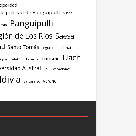
cipalidad
cipalidad de Panguipulli
Niños
Panguipulli
emia
ión de Los Ríos
Saesa
ud
Santo Tomás
seguridad
sernatur
Uach
turismo
ogía
Teletón
Temuco
versidad Austral
UST
vacaciones
ldivia
verano
valparaiso