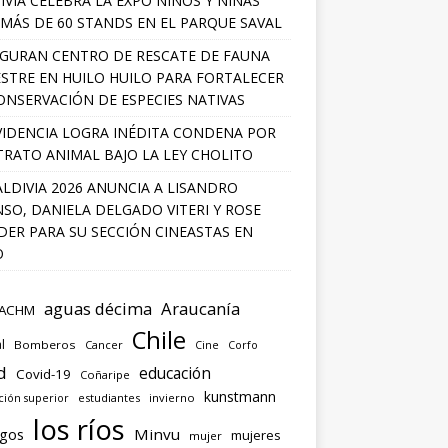
IVIA CELEBRA LA EXPO NIÑOS Y NIÑAS
MÁS DE 60 STANDS EN EL PARQUE SAVAL
GURAN CENTRO DE RESCATE DE FAUNA
ESTRE EN HUILO HUILO PARA FORTALECER
ONSERVACIÓN DE ESPECIES NATIVAS
IDENCIA LOGRA INÉDITA CONDENA POR
RATO ANIMAL BAJO LA LEY CHOLITO
ALDIVIA 2026 ANUNCIA A LISANDRO
SO, DANIELA DELGADO VITERI Y ROSE
ER PARA SU SECCIÓN CINEASTAS EN
O
aguas décima
Araucanía
ACHM
Chile
l
Bomberos
Cancer
Corfo
Cine
d
educación
Covid-19
Coñaripe
kunstmann
ión superior
estudiantes
invierno
los ríos
agos
Minvu
mujeres
mujer