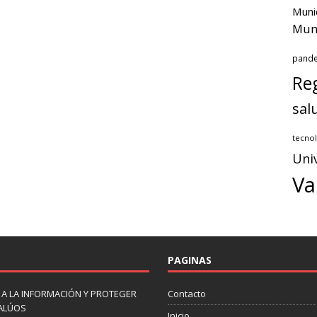
Muni
Muni
pand
Reg
sal
tecnol
Uni
Va
PAGINAS
 A LA INFORMACIÓN Y PROTEGER
Contacto
VALÚOS
Inicio