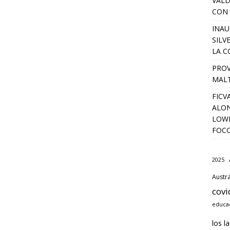
VALD
CON 
INAU
SILV
LA C
PROV
MALT
FICV
ALON
LOWD
FOC
2025
Austra
covi
educac
los l