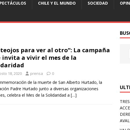
SPECTÁCULOS
CHILE Y EL MUNDO
SOCIEDAD
OPIN
BUS
teojos para ver al otro”: La campaña
 invita a vivir el mes de la
idaridad
osto 18, 2020
prensa
0
nmemoración de la muerte de San Alberto Hurtado, la
ULT
ción Padre Hurtado junto a diversas organizaciones
les, celebra el Mes de la Solidaridad a
[…]
TRES
ACCE
DERE
AVA