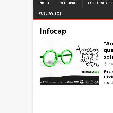
INICIO
REGIONAL
CULTURA Y E
PUBLIAVISOS
Infocap
“An
que
sol
Ag
En co
Funda
socia