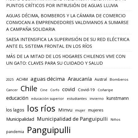
PUNTOS CRÍTICOS POR INTRUSIÓN DE AGUAS LLUVIA
AGUAS DÉCIMA, BOMBEROS Y LA CÁMARA DE COMERCIO
CONVOCAN A EMPRENDEDORES VALDIVIANOS A SUMARSE
A CAMPAÑA SOLIDARIA
SAESA INTENSIFICA LA SUPERVISIÓN DE SU RED ELÉCTRICA
ANTE EL SISTEMA FRONTAL EN LOS RÍOS
MÁS DE LA MITAD DE LOS HOGARES CHILENOS VIVE CON
UN GATO: CLAVES PARA SU CUIDADO Y SALUD
aguas décima
Araucanía
ACHM
Austral
2025
Bomberos
Chile
covid
Covid-19
Cancer
Corfo
Coñaripe
Cine
educación
kunstmann
educación superior
estudiantes
invierno
los ríos
los lagos
Minvu
mujeres
mujer
Municipalidad de Panguipulli
Municipalidad
Niños
Panguipulli
pandemia