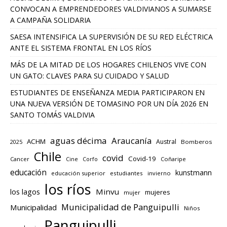
CONVOCAN A EMPRENDEDORES VALDIVIANOS A SUMARSE
A CAMPAÑA SOLIDARIA
SAESA INTENSIFICA LA SUPERVISIÓN DE SU RED ELÉCTRICA
ANTE EL SISTEMA FRONTAL EN LOS RÍOS
MÁS DE LA MITAD DE LOS HOGARES CHILENOS VIVE CON
UN GATO: CLAVES PARA SU CUIDADO Y SALUD
ESTUDIANTES DE ENSEÑANZA MEDIA PARTICIPARON EN
UNA NUEVA VERSIÓN DE TOMASINO POR UN DÍA 2026 EN
SANTO TOMÁS VALDIVIA
aguas décima
Araucanía
ACHM
Austral
2025
Bomberos
Chile
covid
Covid-19
Cancer
Corfo
Coñaripe
Cine
educación
kunstmann
educación superior
estudiantes
invierno
los ríos
los lagos
Minvu
mujeres
mujer
Municipalidad de Panguipulli
Municipalidad
Niños
Panguipulli