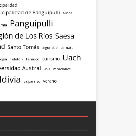
cipalidad
cipalidad de Panguipulli
Niños
Panguipulli
emia
ión de Los Ríos
Saesa
ud
Santo Tomás
seguridad
sernatur
Uach
turismo
ogía
Teletón
Temuco
versidad Austral
UST
vacaciones
ldivia
verano
valparaiso