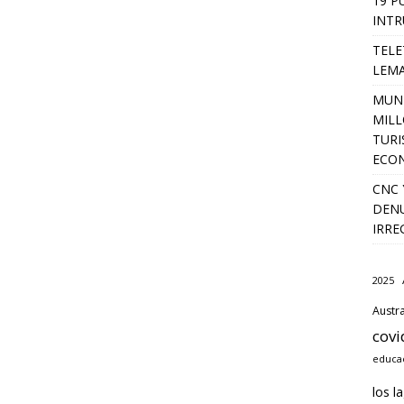
19 P
INTR
TELE
LEMA
MUNI
MILL
TURI
ECO
CNC 
DENU
IRRE
2025
Austra
covi
educac
los l