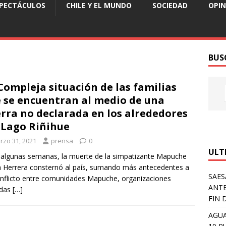
SPECTÁCULOS
CHILE Y EL MUNDO
SOCIEDAD
OPIN
BUS
Compleja situación de las familias
 se encuentran al medio de una
rra no declarada en los alrededores
 Lago Riñihue
rzo 31, 2021
prensa
0
ULT
algunas semanas, la muerte de la simpatizante Mapuche
a Herrera consternó al país, sumando más antecedentes a
SAES
nflicto entre comunidades Mapuche, organizaciones
ANTE
das
[…]
FIN 
AGUA