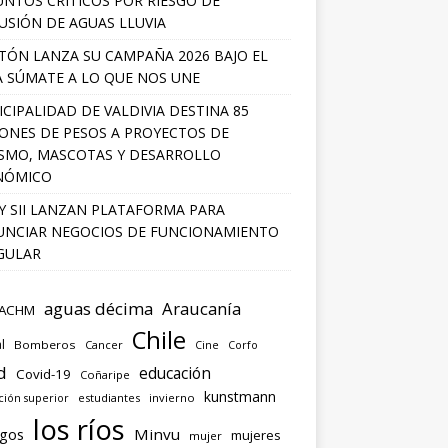
UNTOS CRÍTICOS POR RIESGO DE
USIÓN DE AGUAS LLUVIA
TÓN LANZA SU CAMPAÑA 2026 BAJO EL
 SÚMATE A LO QUE NOS UNE
CIPALIDAD DE VALDIVIA DESTINA 85
ONES DE PESOS A PROYECTOS DE
SMO, MASCOTAS Y DESARROLLO
NÓMICO
Y SII LANZAN PLATAFORMA PARA
NCIAR NEGOCIOS DE FUNCIONAMIENTO
GULAR
aguas décima
Araucanía
ACHM
Chile
l
Bomberos
Cancer
Corfo
Cine
d
educación
Covid-19
Coñaripe
kunstmann
ión superior
estudiantes
invierno
los ríos
agos
Minvu
mujeres
mujer