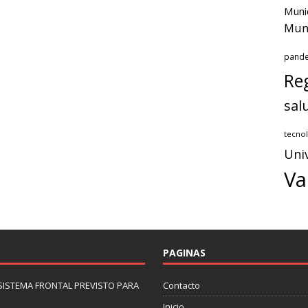
Muni
Muni
pand
Reg
sal
tecnol
Uni
Va
PAGINAS
 SISTEMA FRONTAL PREVISTO PARA
Contacto
Inicio