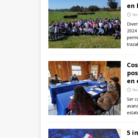
en 
No
Diver
2024 
permi
traza
Cos
pos
en 
No
Ser c
avanc
estat
5 i