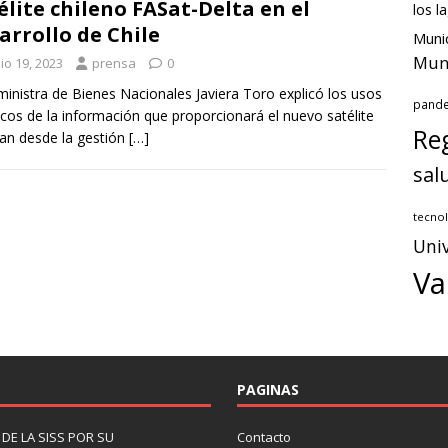
élite chileno FASat-Delta en el
los l
arrollo de Chile
Munic
Muni
io 19, 2023
prensa
0
nistra de Bienes Nacionales Javiera Toro explicó los usos
pand
icos de la información que proporcionará el nuevo satélite
Reg
an desde la gestión
[…]
sal
tecnol
Univ
Va
PAGINAS
DE LA SISS POR SU
Contacto