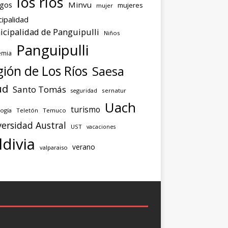
los ríos
agos
Minvu
mujeres
mujer
ipalidad
cipalidad de Panguipulli
Niños
Panguipulli
emia
ión de Los Ríos
Saesa
ud
Santo Tomás
seguridad
sernatur
Uach
turismo
ogía
Teletón
Temuco
ersidad Austral
UST
vacaciones
ldivia
verano
valparaiso