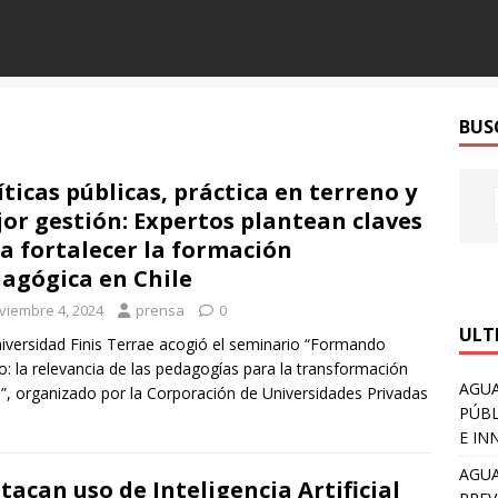
BUS
íticas públicas, práctica en terreno y
or gestión: Expertos plantean claves
a fortalecer la formación
agógica en Chile
viembre 4, 2024
prensa
0
ULT
iversidad Finis Terrae acogió el seminario “Formando
o: la relevancia de las pedagogías para la transformación
AGUA
l”, organizado por la Corporación de Universidades Privadas
PÚBL
E IN
AGUA
tacan uso de Inteligencia Artificial