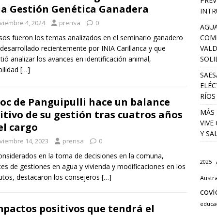
PREV
la Gestión Genética Ganadera
INTR
viembre 4, 2024
prensa
0
AGUA
COM
sos fueron los temas analizados en el seminario ganadero
VALD
desarrollado recientemente por INIA Carillanca y que
SOLI
tió analizar los avances en identificación animal,
bilidad
[…]
SAES
ELÉC
RÍOS
oc de Panguipulli hace un balance
MÁS 
itivo de su gestión tras cuatros años
VIVE
el cargo
Y SA
viembre 14, 2023
prensa
0
onsiderados en la toma de decisiones en la comuna,
2025
es de gestiones en agua y vivienda y modificaciones en los
utos, destacaron los consejeros
[…]
Austra
covi
educa
mpactos positivos que tendrá el