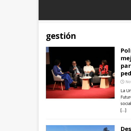
gestión
Pol
mej
par
ped
No
La Un
Futur
socia
[…]
Des