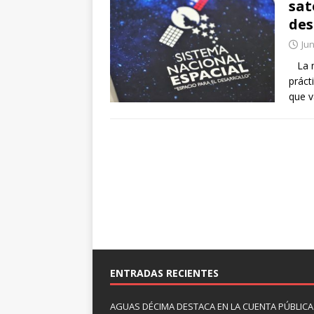
sat
des
Jun
La mi
práct
que v
ENTRADAS RECIENTES
AGUAS DÉCIMA DESTACA EN LA CUENTA PÚBLICA 