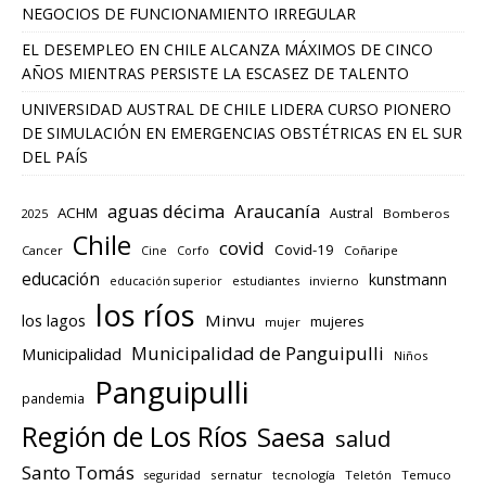
NEGOCIOS DE FUNCIONAMIENTO IRREGULAR
EL DESEMPLEO EN CHILE ALCANZA MÁXIMOS DE CINCO
AÑOS MIENTRAS PERSISTE LA ESCASEZ DE TALENTO
UNIVERSIDAD AUSTRAL DE CHILE LIDERA CURSO PIONERO
DE SIMULACIÓN EN EMERGENCIAS OBSTÉTRICAS EN EL SUR
DEL PAÍS
aguas décima
Araucanía
ACHM
Austral
2025
Bomberos
Chile
covid
Covid-19
Cancer
Corfo
Coñaripe
Cine
educación
kunstmann
educación superior
estudiantes
invierno
los ríos
los lagos
Minvu
mujeres
mujer
Municipalidad de Panguipulli
Municipalidad
Niños
Panguipulli
pandemia
Región de Los Ríos
Saesa
salud
Santo Tomás
seguridad
sernatur
tecnología
Teletón
Temuco