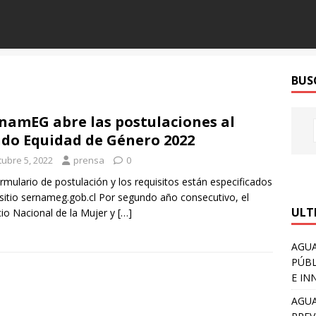
BUS
namEG abre las postulaciones al
do Equidad de Género 2022
tubre 5, 2022
prensa
0
formulario de postulación y los requisitos están especificados
 sitio sernameg.gob.cl Por segundo año consecutivo, el
ULT
cio Nacional de la Mujer y
[…]
AGUA
PÚBL
E IN
AGUA