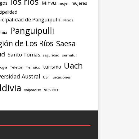
los ríos
agos
Minvu
mujeres
mujer
ipalidad
cipalidad de Panguipulli
Niños
Panguipulli
emia
ión de Los Ríos
Saesa
ud
Santo Tomás
seguridad
sernatur
Uach
turismo
ogía
Teletón
Temuco
ersidad Austral
UST
vacaciones
ldivia
verano
valparaiso