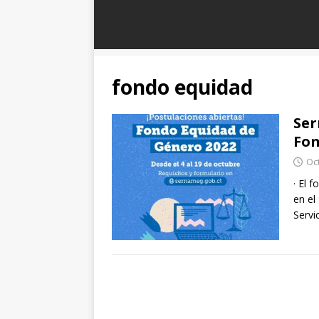
fondo equidad
Ser
Fon
Oc
· El 
en el
Servi