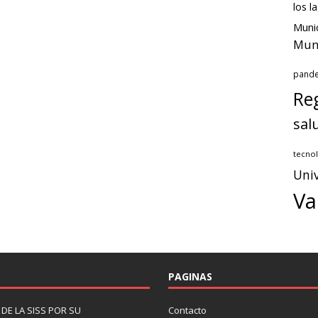
los l
Munic
Muni
pand
Reg
sal
tecnol
Univ
Va
PAGINAS
DE LA SISS POR SU
Contacto