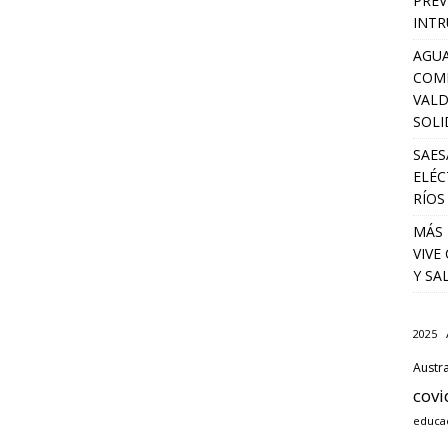
PREV
INTR
AGUA
COM
VALD
SOLI
SAES
ELÉC
RÍOS
MÁS 
VIVE
Y SA
2025
Austra
covi
educa