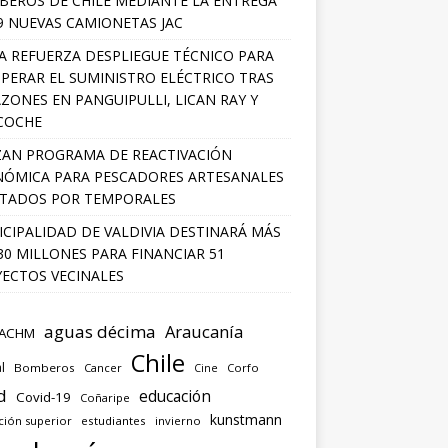
EROS DE CHILE MEDIANTE LA ENTREGA
9 NUEVAS CAMIONETAS JAC
A REFUERZA DESPLIEGUE TÉCNICO PARA
PERAR EL SUMINISTRO ELÉCTRICO TRAS
ZONES EN PANGUIPULLI, LICAN RAY Y
COCHE
AN PROGRAMA DE REACTIVACIÓN
ÓMICA PARA PESCADORES ARTESANALES
TADOS POR TEMPORALES
CIPALIDAD DE VALDIVIA DESTINARÁ MÁS
30 MILLONES PARA FINANCIAR 51
ECTOS VECINALES
aguas décima
Araucanía
ACHM
Chile
l
Bomberos
Cancer
Corfo
Cine
d
educación
Covid-19
Coñaripe
kunstmann
ción superior
estudiantes
invierno