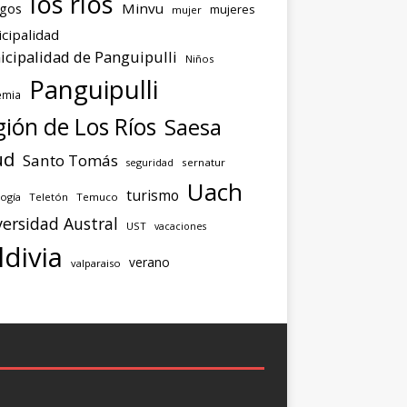
los ríos
agos
Minvu
mujeres
mujer
cipalidad
cipalidad de Panguipulli
Niños
Panguipulli
emia
ión de Los Ríos
Saesa
ud
Santo Tomás
seguridad
sernatur
Uach
turismo
ogía
Teletón
Temuco
ersidad Austral
UST
vacaciones
ldivia
verano
valparaiso