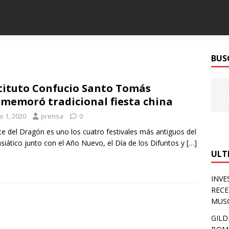
BUS
tituto Confucio Santo Tomás
memoró tradicional fiesta china
io 1, 2020
prensa
0
te del Dragón es uno los cuatro festivales más antiguos del
asiático junto con el Año Nuevo, el Día de los Difuntos y
[…]
ULT
INVE
RECE
MUSC
GILD