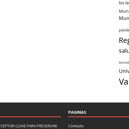
los l
Muni
Muni
pand
Reg
sal
tecnol
Univ
Va
PAGINAS
ECEPTOR CLAVE PARA PRESERVAR
Contacto