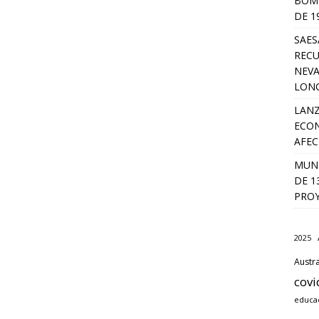
BOMB
DE 1
SAES
RECU
NEVA
LON
LANZ
ECON
AFEC
MUNI
DE 1
PROY
2025
Austra
covi
educa