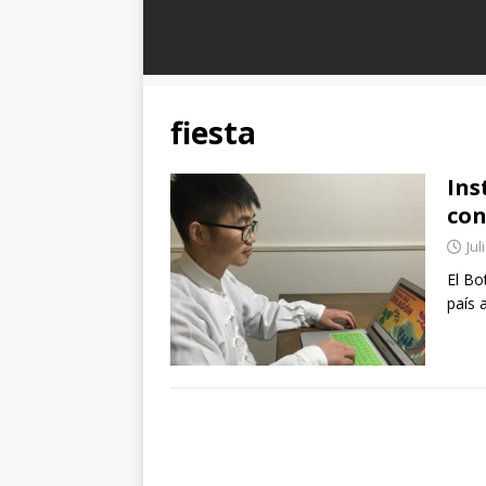
fiesta
Ins
con
Jul
El Bo
país 