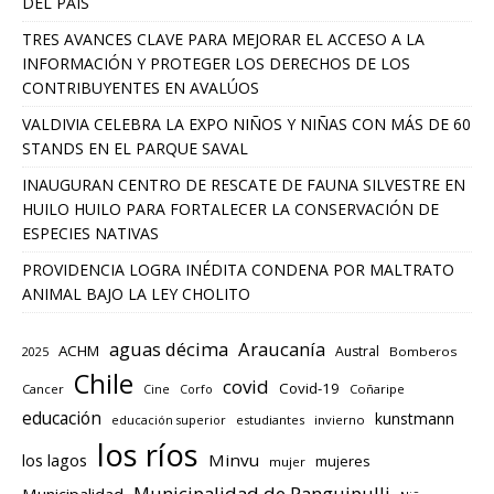
DEL PAÍS
TRES AVANCES CLAVE PARA MEJORAR EL ACCESO A LA
INFORMACIÓN Y PROTEGER LOS DERECHOS DE LOS
CONTRIBUYENTES EN AVALÚOS
VALDIVIA CELEBRA LA EXPO NIÑOS Y NIÑAS CON MÁS DE 60
STANDS EN EL PARQUE SAVAL
INAUGURAN CENTRO DE RESCATE DE FAUNA SILVESTRE EN
HUILO HUILO PARA FORTALECER LA CONSERVACIÓN DE
ESPECIES NATIVAS
PROVIDENCIA LOGRA INÉDITA CONDENA POR MALTRATO
ANIMAL BAJO LA LEY CHOLITO
aguas décima
Araucanía
ACHM
Austral
2025
Bomberos
Chile
covid
Covid-19
Cancer
Corfo
Coñaripe
Cine
educación
kunstmann
educación superior
estudiantes
invierno
los ríos
los lagos
Minvu
mujeres
mujer
Municipalidad de Panguipulli
Municipalidad