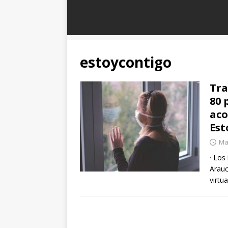
estoycontigo
Tra
80 
aco
Est
Ma
· Los
Arauc
virtu