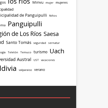
los ríos
agos
Minvu
mujeres
mujer
ipalidad
cipalidad de Panguipulli
Niños
Panguipulli
emia
ión de Los Ríos
Saesa
ud
Santo Tomás
seguridad
sernatur
Uach
turismo
ogía
Teletón
Temuco
ersidad Austral
UST
vacaciones
ldivia
verano
valparaiso