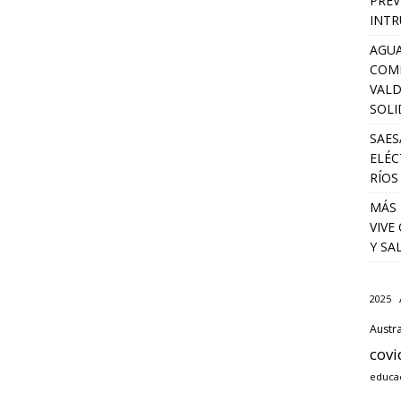
PREV
INTR
AGUA
COM
VALD
SOLI
SAES
ELÉC
RÍOS
MÁS 
VIVE
Y SA
2025
Austra
covi
educa