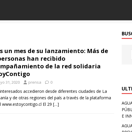
BUS
s un mes de su lanzamiento: Más de
personas han recibido
mpañamiento de la red solidaria
oyContigo
yo 31, 2020
prensa
0
ULT
 interesados accedieron desde diferentes ciudades de La
anía y de otras regiones del país a través de la plataforma
AGUA
al www.estoycontigo.cl El 29
[…]
PÚBL
E IN
AGUA