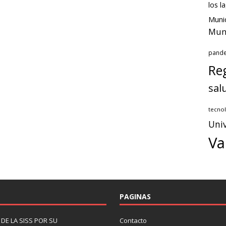
los l
Munic
Muni
pand
Reg
sal
tecnol
Univ
Va
PAGINAS
DE LA SISS POR SU
Contacto