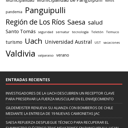
Niños
Panguipulli
pandemia
Región de Los Ríos
Saesa
salud
Santo Tomás
seguridad
sernatur
tecnología
Teletón
Temuco
Uach
Universidad Austral
turismo
UST
vacaciones
Valdivia
verano
valparaiso
ENTRADAS RECIENTES
INVESTIGADORES DE LA UACH DESCUBREN UN RECEPTOR CLAVE
PARA PRESERVAR LA FUERZA MUSCULAR EN EL ENVEJECIMIENTO
GILDEMEISTER RENUEVA SU ALIANZA CON BOMBEROS DE CHILE
MEDIANTE LA ENTREGA DE 19 NUEVAS CAMIONETAS JAC
SAESA REFUERZA DESPLIEGUE TÉCNICO PARA RECUPERAR EL
SUMINISTRO ELÉCTRICO TRAS NEVAZONES EN PANGUIPULLI, LICAN