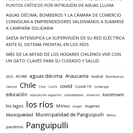
PUNTOS CRÍTICOS POR INTRUSIÓN DE AGUAS LLUVIA
AGUAS DÉCIMA, BOMBEROS Y LA CÁMARA DE COMERCIO
CONVOCAN A EMPRENDEDORES VALDIVIANOS A SUMARSE
A CAMPAÑA SOLIDARIA
SAESA INTENSIFICA LA SUPERVISIÓN DE SU RED ELÉCTRICA
ANTE EL SISTEMA FRONTAL EN LOS RÍOS
MÁS DE LA MITAD DE LOS HOGARES CHILENOS VIVE CON
UN GATO: CLAVES PARA SU CUIDADO Y SALUD
aguas décima
Araucanía
ACHM
Austral
2025
Bomberos
Chile
covid
Covid-19
Cancer
Corfo
Coñaripe
Cine
educación
kunstmann
educación superior
estudiantes
invierno
los ríos
los lagos
Minvu
mujeres
mujer
Municipalidad de Panguipulli
Municipalidad
Niños
Panguipulli
pandemia