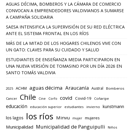
AGUAS DÉCIMA, BOMBEROS Y LA CÁMARA DE COMERCIO
CONVOCAN A EMPRENDEDORES VALDIVIANOS A SUMARSE
A CAMPAÑA SOLIDARIA
SAESA INTENSIFICA LA SUPERVISIÓN DE SU RED ELÉCTRICA
ANTE EL SISTEMA FRONTAL EN LOS RÍOS
MÁS DE LA MITAD DE LOS HOGARES CHILENOS VIVE CON
UN GATO: CLAVES PARA SU CUIDADO Y SALUD
ESTUDIANTES DE ENSEÑANZA MEDIA PARTICIPARON EN
UNA NUEVA VERSIÓN DE TOMASINO POR UN DÍA 2026 EN
SANTO TOMÁS VALDIVIA
aguas décima
Araucanía
ACHM
Austral
2025
Bomberos
Chile
covid
Covid-19
Cancer
Corfo
Coñaripe
Cine
educación
kunstmann
educación superior
estudiantes
invierno
los ríos
los lagos
Minvu
mujeres
mujer
Municipalidad de Panguipulli
Municipalidad
Niños