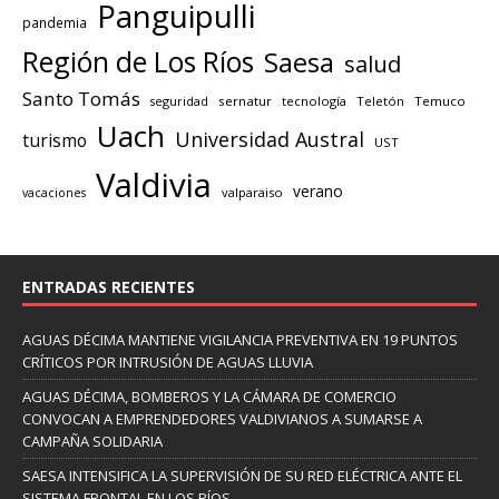
Panguipulli
pandemia
Región de Los Ríos
Saesa
salud
Santo Tomás
seguridad
sernatur
tecnología
Teletón
Temuco
Uach
Universidad Austral
turismo
UST
Valdivia
verano
valparaiso
vacaciones
ENTRADAS RECIENTES
AGUAS DÉCIMA MANTIENE VIGILANCIA PREVENTIVA EN 19 PUNTOS
CRÍTICOS POR INTRUSIÓN DE AGUAS LLUVIA
AGUAS DÉCIMA, BOMBEROS Y LA CÁMARA DE COMERCIO
CONVOCAN A EMPRENDEDORES VALDIVIANOS A SUMARSE A
CAMPAÑA SOLIDARIA
SAESA INTENSIFICA LA SUPERVISIÓN DE SU RED ELÉCTRICA ANTE EL
SISTEMA FRONTAL EN LOS RÍOS