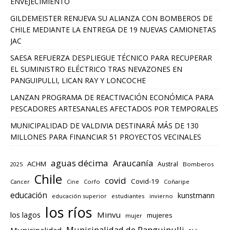
ENVEJECIMIENTO
GILDEMEISTER RENUEVA SU ALIANZA CON BOMBEROS DE
CHILE MEDIANTE LA ENTREGA DE 19 NUEVAS CAMIONETAS
JAC
SAESA REFUERZA DESPLIEGUE TÉCNICO PARA RECUPERAR
EL SUMINISTRO ELÉCTRICO TRAS NEVAZONES EN
PANGUIPULLI, LICAN RAY Y LONCOCHE
LANZAN PROGRAMA DE REACTIVACIÓN ECONÓMICA PARA
PESCADORES ARTESANALES AFECTADOS POR TEMPORALES
MUNICIPALIDAD DE VALDIVIA DESTINARÁ MÁS DE 130
MILLONES PARA FINANCIAR 51 PROYECTOS VECINALES
aguas décima
Araucanía
ACHM
Austral
2025
Bomberos
Chile
covid
Covid-19
Cancer
Corfo
Coñaripe
Cine
educación
kunstmann
educación superior
estudiantes
invierno
los ríos
los lagos
Minvu
mujeres
mujer
Municipalidad de Panguipulli
Municipalidad