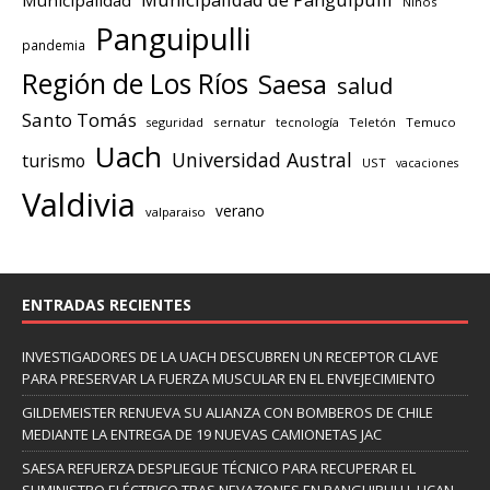
Niños
Panguipulli
pandemia
Región de Los Ríos
Saesa
salud
Santo Tomás
seguridad
sernatur
tecnología
Teletón
Temuco
Uach
Universidad Austral
turismo
UST
vacaciones
Valdivia
verano
valparaiso
ENTRADAS RECIENTES
INVESTIGADORES DE LA UACH DESCUBREN UN RECEPTOR CLAVE
PARA PRESERVAR LA FUERZA MUSCULAR EN EL ENVEJECIMIENTO
GILDEMEISTER RENUEVA SU ALIANZA CON BOMBEROS DE CHILE
MEDIANTE LA ENTREGA DE 19 NUEVAS CAMIONETAS JAC
SAESA REFUERZA DESPLIEGUE TÉCNICO PARA RECUPERAR EL
SUMINISTRO ELÉCTRICO TRAS NEVAZONES EN PANGUIPULLI, LICAN