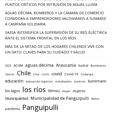
PUNTOS CRÍTICOS POR INTRUSIÓN DE AGUAS LLUVIA
AGUAS DÉCIMA, BOMBEROS Y LA CÁMARA DE COMERCIO
CONVOCAN A EMPRENDEDORES VALDIVIANOS A SUMARSE
A CAMPAÑA SOLIDARIA
SAESA INTENSIFICA LA SUPERVISIÓN DE SU RED ELÉCTRICA
ANTE EL SISTEMA FRONTAL EN LOS RÍOS
MÁS DE LA MITAD DE LOS HOGARES CHILENOS VIVE CON
UN GATO: CLAVES PARA SU CUIDADO Y SALUD
aguas décima
Araucanía
ACHM
Austral
2025
Bomberos
Chile
covid
Covid-19
Cancer
Corfo
Coñaripe
Cine
educación
kunstmann
educación superior
estudiantes
invierno
los ríos
los lagos
Minvu
mujeres
mujer
Municipalidad de Panguipulli
Municipalidad
Niños
Panguipulli
pandemia