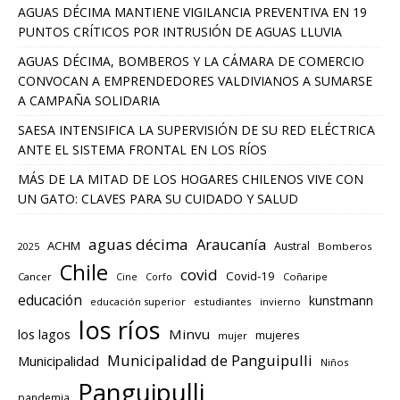
AGUAS DÉCIMA MANTIENE VIGILANCIA PREVENTIVA EN 19
PUNTOS CRÍTICOS POR INTRUSIÓN DE AGUAS LLUVIA
AGUAS DÉCIMA, BOMBEROS Y LA CÁMARA DE COMERCIO
CONVOCAN A EMPRENDEDORES VALDIVIANOS A SUMARSE
A CAMPAÑA SOLIDARIA
SAESA INTENSIFICA LA SUPERVISIÓN DE SU RED ELÉCTRICA
ANTE EL SISTEMA FRONTAL EN LOS RÍOS
MÁS DE LA MITAD DE LOS HOGARES CHILENOS VIVE CON
UN GATO: CLAVES PARA SU CUIDADO Y SALUD
aguas décima
Araucanía
ACHM
Austral
2025
Bomberos
Chile
covid
Covid-19
Cancer
Corfo
Coñaripe
Cine
educación
kunstmann
educación superior
estudiantes
invierno
los ríos
los lagos
Minvu
mujeres
mujer
Municipalidad de Panguipulli
Municipalidad
Niños
Panguipulli
pandemia