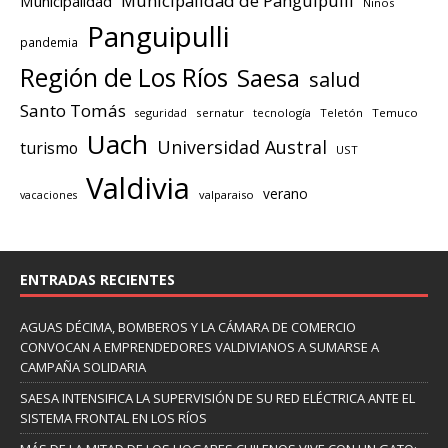
Municipalidad de Panguipulli
Municipalidad
Niños
Panguipulli
pandemia
Región de Los Ríos
Saesa
salud
Santo Tomás
seguridad
sernatur
tecnología
Teletón
Temuco
Uach
Universidad Austral
turismo
UST
Valdivia
verano
valparaiso
vacaciones
ENTRADAS RECIENTES
AGUAS DÉCIMA, BOMBEROS Y LA CÁMARA DE COMERCIO
CONVOCAN A EMPRENDEDORES VALDIVIANOS A SUMARSE A
CAMPAÑA SOLIDARIA
SAESA INTENSIFICA LA SUPERVISIÓN DE SU RED ELÉCTRICA ANTE EL
SISTEMA FRONTAL EN LOS RÍOS