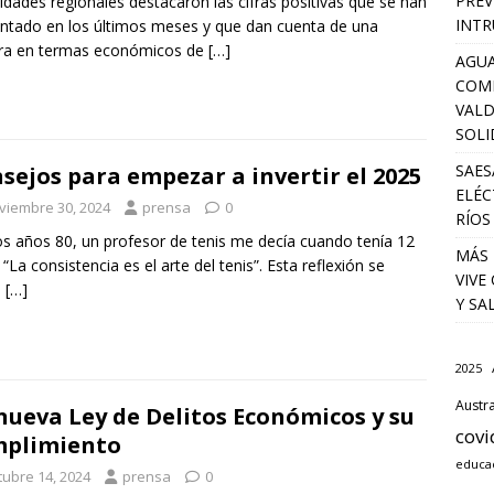
PREV
idades regionales destacaron las cifras positivas que se han
INTR
ntado en los últimos meses y que dan cuenta de una
ra en termas económicos de
[…]
AGUA
COM
VALD
SOLI
SAES
sejos para empezar a invertir el 2025
ELÉC
viembre 30, 2024
prensa
0
RÍOS
os años 80, un profesor de tenis me decía cuando tenía 12
MÁS 
 “La consistencia es el arte del tenis”. Esta reflexión se
VIVE
a
[…]
Y SA
2025
Austra
nueva Ley de Delitos Económicos y su
covi
mplimiento
educa
tubre 14, 2024
prensa
0