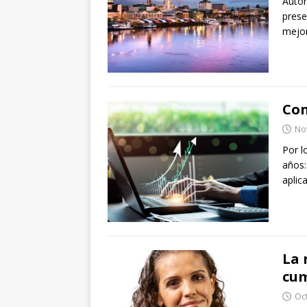
Autor
prese
mejo
Con
No
Por l
años:
aplic
La 
cu
Oc