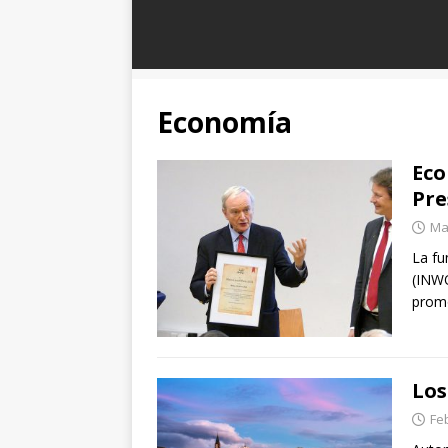
Economía
Eco
Pre
Ma
La fu
(INWO
promo
Los
Fe