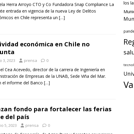
los l
ela Herra Arroyo CTO y Co Fundadora Snap Compliance La
nte entrada en vigencia de la nueva Ley de Delitos
Munic
micos en Chile representa un
[…]
Muni
pand
Reg
ividad económica en Chile no
punta
sal
io 3, 2023
prensa
0
tecnol
l Cea Acevedo, director de la carrera de Ingeniería en
Univ
istración de Empresas de la UNAB, Sede Viña del Mar.
Va
 el informe del Banco
[…]
zan fondo para fortalecer las ferias
re del país
io 5, 2023
prensa
0