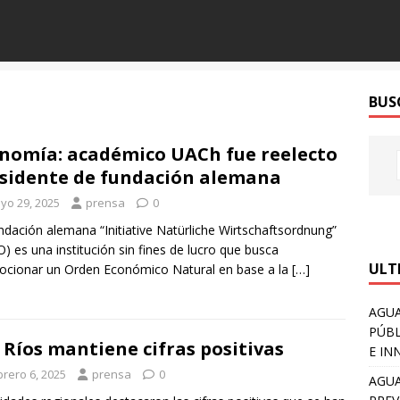
BUS
nomía: académico UACh fue reelecto
sidente de fundación alemana
yo 29, 2025
prensa
0
ndación alemana “Initiative Natürliche Wirtschaftsordnung”
) es una institución sin fines de lucro que busca
ULT
cionar un Orden Económico Natural en base a la
[…]
AGUA
PÚBL
 Ríos mantiene cifras positivas
E IN
brero 6, 2025
prensa
0
AGUA