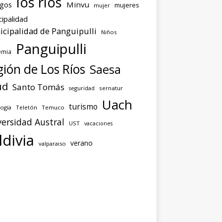
los ríos
agos
Minvu
mujeres
mujer
ipalidad
cipalidad de Panguipulli
Niños
Panguipulli
emia
ión de Los Ríos
Saesa
ud
Santo Tomás
seguridad
sernatur
Uach
turismo
ogía
Teletón
Temuco
ersidad Austral
UST
vacaciones
ldivia
verano
valparaiso