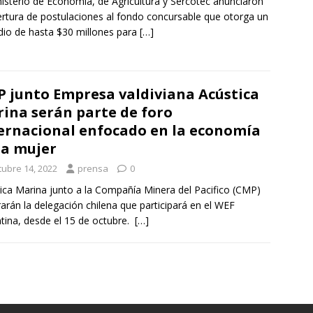
nisterio de Economía, de Agricultura y Sercotec anunciaron
ertura de postulaciones al fondo concursable que otorga un
dio de hasta $30 millones para
[…]
 junto Empresa valdiviana Acústica
ina serán parte de foro
ernacional enfocado en la economía
la mujer
tubre 14, 2022
prensa
0
ica Marina junto a la Compañía Minera del Pacifico (CMP)
rarán la delegación chilena que participará en el WEF
tina, desde el 15 de octubre.
[…]