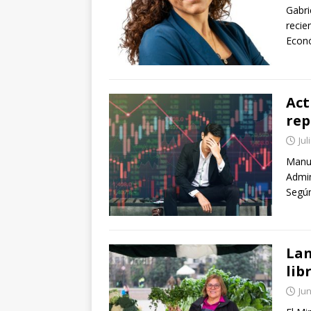
Gabri
recie
Econó
Act
re
Jul
Manue
Admin
Según
Lan
lib
Jun