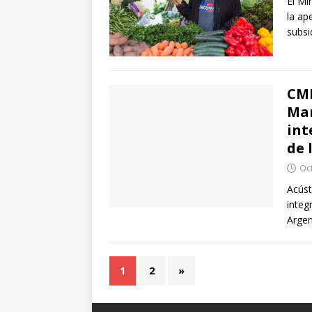
El Mi
la ap
subsi
CMP
Mar
int
de 
Oc
Acúst
integ
Argen
1
2
»