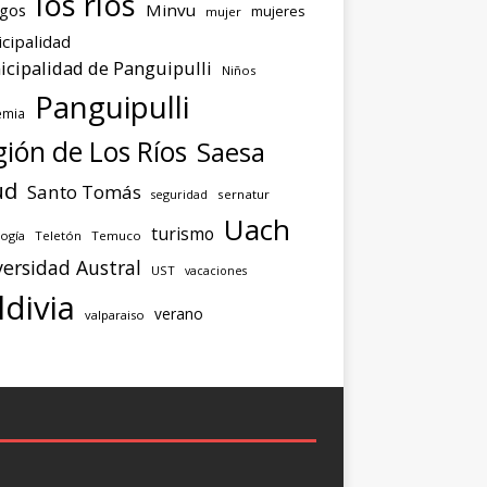
los ríos
agos
Minvu
mujeres
mujer
cipalidad
cipalidad de Panguipulli
Niños
Panguipulli
emia
ión de Los Ríos
Saesa
ud
Santo Tomás
seguridad
sernatur
Uach
turismo
ogía
Teletón
Temuco
ersidad Austral
UST
vacaciones
ldivia
verano
valparaiso