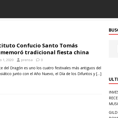
BUS
tituto Confucio Santo Tomás
memoró tradicional fiesta china
io 1, 2020
prensa
0
te del Dragón es uno los cuatro festivales más antiguos del
asiático junto con el Año Nuevo, el Día de los Difuntos y
[…]
ULT
INVE
RECE
MUSC
GILD