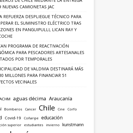
EROS DE CHILE MEDIANTE LA ENTREGA
9 NUEVAS CAMIONETAS JAC
A REFUERZA DESPLIEGUE TÉCNICO PARA
PERAR EL SUMINISTRO ELÉCTRICO TRAS
ZONES EN PANGUIPULLI, LICAN RAY Y
COCHE
AN PROGRAMA DE REACTIVACIÓN
ÓMICA PARA PESCADORES ARTESANALES
TADOS POR TEMPORALES
CIPALIDAD DE VALDIVIA DESTINARÁ MÁS
30 MILLONES PARA FINANCIAR 51
ECTOS VECINALES
aguas décima
Araucanía
ACHM
Chile
l
Bomberos
Cancer
Corfo
Cine
d
educación
Covid-19
Coñaripe
kunstmann
ción superior
estudiantes
invierno