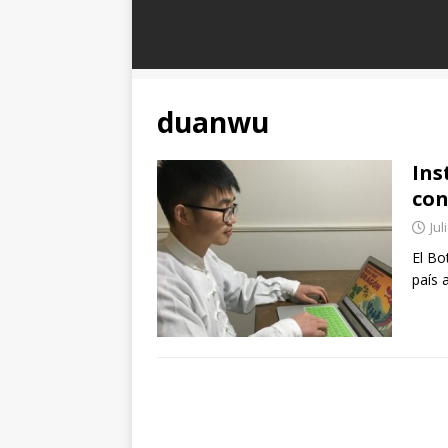
duanwu
Ins
con
Jul
El Bo
país 