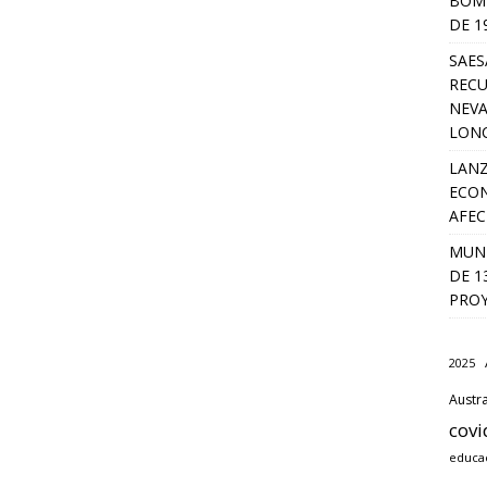
BOMB
DE 1
SAES
RECU
NEVA
LON
LANZ
ECON
AFEC
MUNI
DE 1
PROY
2025
Austra
covi
educa