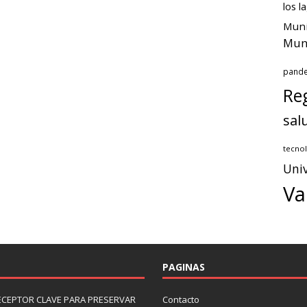
los l
Muni
Muni
pand
Reg
sal
tecnol
Univ
Va
PAGINAS
ECEPTOR CLAVE PARA PRESERVAR
Contacto