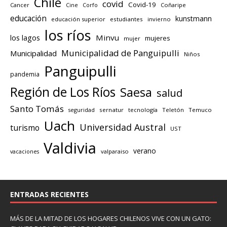
Chile
covid
Covid-19
Cancer
Corfo
Coñaripe
Cine
educación
kunstmann
educación superior
estudiantes
invierno
los ríos
los lagos
Minvu
mujeres
mujer
Municipalidad de Panguipulli
Municipalidad
Niños
Panguipulli
pandemia
Región de Los Ríos
Saesa
salud
Santo Tomás
seguridad
sernatur
tecnología
Teletón
Temuco
Uach
Universidad Austral
turismo
UST
Valdivia
verano
valparaiso
vacaciones
ENTRADAS RECIENTES
MÁS DE LA MITAD DE LOS HOGARES CHILENOS VIVE CON UN GATO: